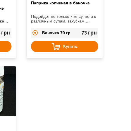
Паприка копченая в баночке
ке
Подойдет не только к мясу, но и к
же
различным супам, закускам,
жно
рыбным блюдам, соусам.
грн
грн
0
Баночка 70 гр
73
Купить