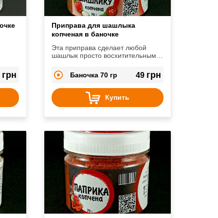
очке
Приправа для шашлыка
копченая в баночке
Эта приправа сделает любой
шашлык просто восхитительным и
ми
придаст ему неповторимых ноток
дымка.
грн
грн
3
Баночка 70 гр
49
Купить