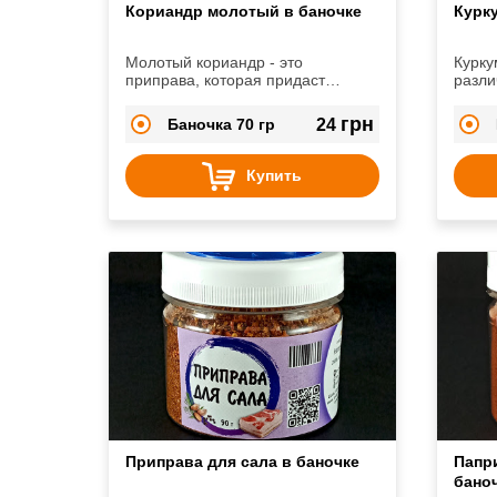
Кориандр молотый в баночке
Курк
Молотый кориандр - это
Курку
приправа, которая придаст
разли
лучших ароматических и вкусовых
овоще
качеств колбасам, мясу и рыбе,
своим
грн
Баночка 70 гр
24
консервам, сырам.
прида
золот
Купить
Приправа для сала в баночке
Папр
бано