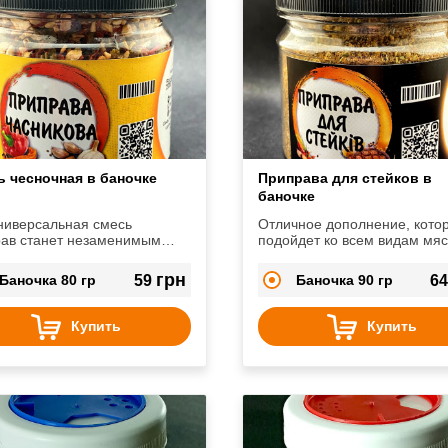
ь чесночная в баночке
Приправа для стейков в
баночке
ниверсальная смесь
Отличное дополнение, кото
ав станет незаменимым
подойдет ко всем видам мяс
ником на вашей кухне.
грн
Баночка 80 гр
59
Баночка 90 гр
6
Купить
Купить