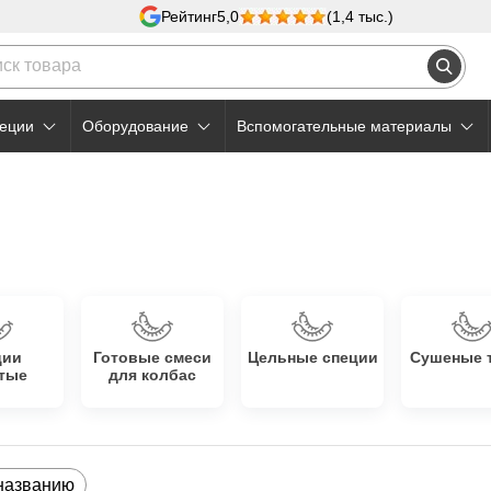
Рейтинг
5,0
(1,4 тыс.)
еции
Оборудование
Вспомогательные материалы
ции
Готовые смеси
Цельные специи
Сушеные 
тые
для колбас
названию