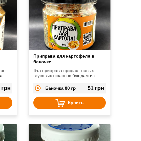
Приправа для картофеля в
баночке
рое
Эта приправа придаст новых
а.
вкусовых нюансов блюдам из
картофеля.
грн
грн
4
Баночка 80 гр
51
Купить