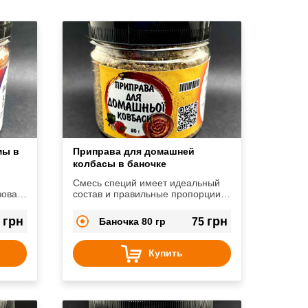
мы в
Приправа для домашней
колбасы в баночке
Смесь специй имеет идеальный
зовав
состав и правильные пропорции,
ь
чтобы колбаса Ваша получилась
ля
самой вкусной и аппетитной, к
грн
грн
9
Баночка 80 гр
75
тому же в составе различные
виды перцев и горчица, которые
стимулируют пищеварение.
Купить