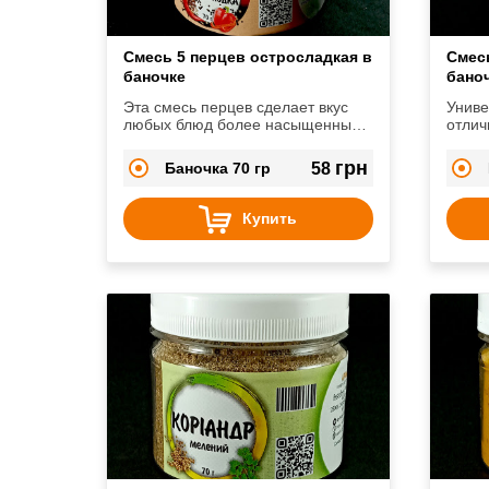
Смесь 5 перцев остросладкая в
Смес
баночке
бано
Эта смесь перцев сделает вкус
Униве
любых блюд более насыщенным
отлич
и ароматным.
любом
грн
Баночка 70 гр
58
Купить