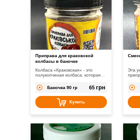
Приправа для краковской
Смес
колбасы в баночке
Колбаса «Краковская» - это
Эта у
полукопченая колбаса, которая
припр
получила свое название,
помощ
благодаря польскому городу
грн
Баночка 90 гр
65
Краков. В Польше ее очень любят,
а также в Германии и Австрии.
Купить