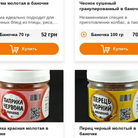
ума молотая в баночке
Чеснок сушеный
гранулированный в баноч
ма идеально подходит для
Незаменимая специя в
чных блюд из птицы, риса,
приготовлении колбас, а так
й и не только. Благодаря
мясных блюд. Также его мо
 свойствам эта специя
добавлять в морепродукты.
грн
Баночка 70 гр
52
Баночка 100 гр
7
ет блюдам красивый
истый оттенок.
Купить
Купить
ика красная молотая в
Перец черный молотый в
чке
баночке