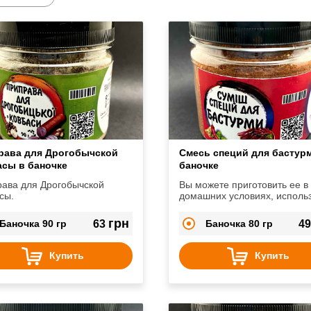
рава для Дрогобычской
Смесь специй для бастур
асы в баночке
баночке
ава для Дрогобычской
Вы можете приготовить ее в
сы.
домашних условиях, исполь
для этого специальную смес
специй, которая идеально д
грн
Баночка 90 гр
63
Баночка 80 гр
4
нее подходит.
Купить
Купить