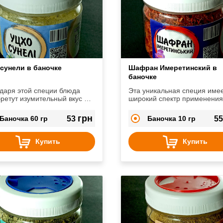
сунели в баночке
Шафран Имеретинский в
баночке
даря этой специи блюда
Эта уникальная специя име
ретут изумительный вкус и
широкий спектр применения 
т.
первых блюд до выпечки и
десертов.
грн
Баночка 60 гр
53
Баночка 10 гр
5
Купить
Купить