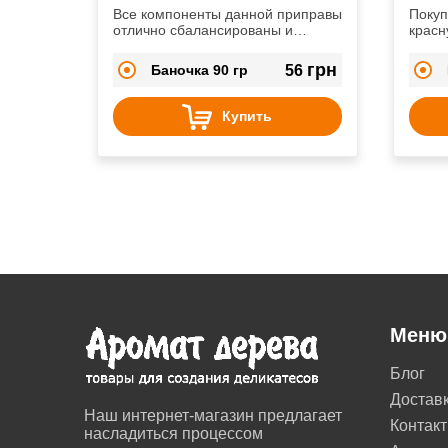
Все компоненты данной приправы
Покуп
отлично сбалансированы и
красн
наилучшим образом подчеркнут
практ
вкус и аромат сала.
грн
Баночка 90 гр
56
Купить
Меню
Блог
Достав
Наш интернет-магазин предлагает
Контак
насладиться процессом