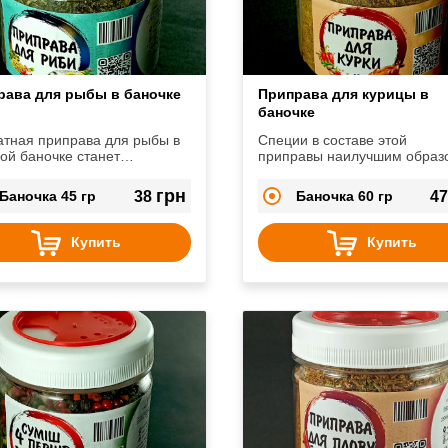
рава для рыбы в баночке
Приправа для курицы в
баночке
тная приправа для рыбы в
Специи в составе этой
ой баночке станет
приправы наилучшим образ
менимым помощником на
сочетаются друг с другом и
 кухне.
сделают вкус и аромат кури
грн
Баночка 45 гр
38
Баночка 60 гр
4
более насыщенным.
Купить
Купить