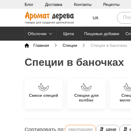
Блог
Доставка
Контакты
Рецепты
UA
Оболочки
Щепа
Пищевые добавки
Сп
Главная
Специи
Специи в баночках
Специи в баночках
Смеси специй
Специи для
Спе
колбас
моло
Сортировать по:
умолчанию
цене