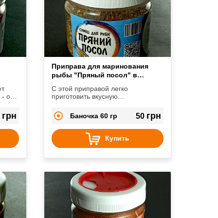
Приправа для маринования
рыбы "Пряный посол" в
баночке
ет
С этой приправой легко
- от
приготовить вкусную
малосольную скумбрию, сельдь и
другую рыбу.
грн
грн
5
Баночка 60 гр
50
Купить