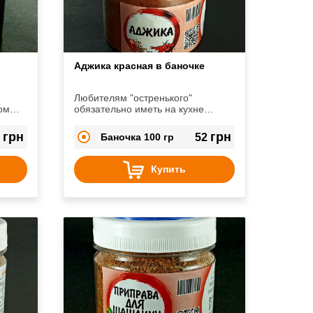
Аджика красная в баночке
Любителям "остренького"
ом
обязательно иметь на кухне
данную приправу.
цы
грн
грн
7
Баночка 100 гр
52
Купить