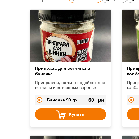
Приправа для ветчины в
Прип
баночке
колб
Приправа идеально подойдет для
Припр
ветчины и ветчинных вареных
колба
колбас.
грн
Баночка 90 гр
60
Купить