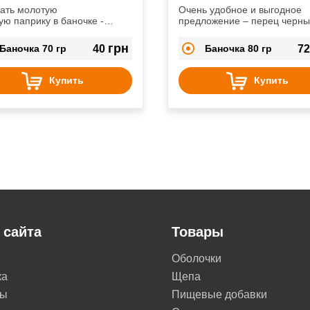
ать молотую
Очень удобное и выгодное
ую паприку в баночке -
предложение – перец черны
ично и выгодно.
молотый в герметичной и
красивой баночке.
грн
Баночка 70 гр
40
Баночка 80 гр
7
Купить
Купить
 сайта
Товары
Оболочки
ка
Щепа
ты
Пищевые добавки