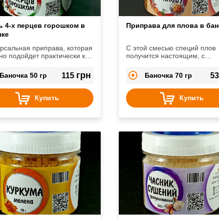
ь 4-х перцев горошком в
Приправа для плова в бан
чке
рсальная приправа, которая
С этой смесью специй плов
но подойдет практически к
получится настоящим, с
у блюду.
восхитительными восточны
нотками.
грн
Баночка 50 гр
115
Баночка 70 гр
5
Купить
Купить