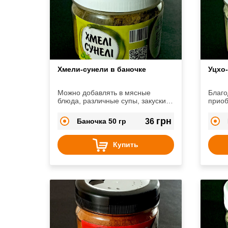
Хмели-сунели в баночке
Уцхо-
Можно добавлять в мясные
Благо
блюда, различные супы, закуски,
приоб
плов. Очень хорошо сочетается с
арома
бобовыми.
грн
Баночка 50 гр
36
Купить