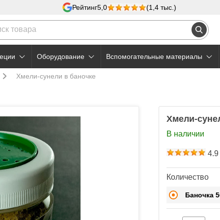
Рейтинг
5,0
(1,4 тыс.)
еции
Оборудование
Вспомогательные материалы
Хмели-сунели в баночке
Хмели-суне
В наличии
4.9
Количество
Баночка 5