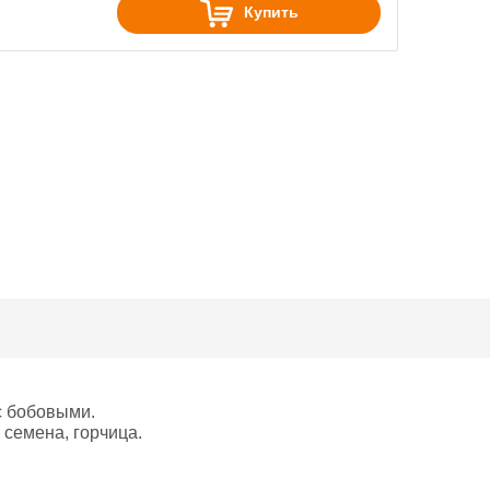
Купить
с бобовыми.
 семена, горчица.