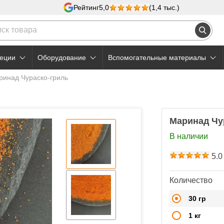
Рейтинг
5,0
(1,4 тыс.)
еции
Оборудование
Вспомогательные материалы
ринад Чураско-гриль
Маринад Чу
В наличии
5.0
Количество
30 гр
1 кг