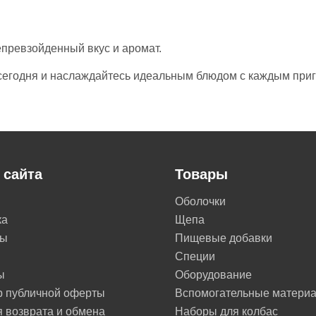
превзойденный вкус и аромат.
сегодня и наслаждайтесь идеальным блюдом с каждым приг
 сайта
Товары
Оболочки
ка
Щепа
ты
Пищевые добавки
Специи
ы
Оборудование
р публичной оферты
Вспомогательные матери
 возврата и обмена
Наборы для колбас