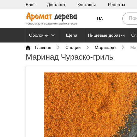
Блог
Доставка
Контакты
Рецепты
UA
Оболочки
Щепа
Пищевые добавки
Сп
Главная
Специи
Маринады
Ма
Маринад Чураско-гриль