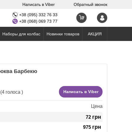
Написать в Viber
Обратный звонок
+38 (095) 332 76 33
+38 (068) 069 73 77
Наборы для колбас
Новинки товаров
АКЦИЯ
юква Барбекю
Написать в Viber
(
4
голоса )
Цена
грн
72
грн
975