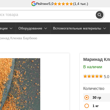
Рейтинг
5,0
(1,4 тыс.)
еции
Оборудование
Вспомогательные материалы
ринад Клюква Барбекю
Маринад Кл
В наличии
5.0
Количество
30 гр
1 кг