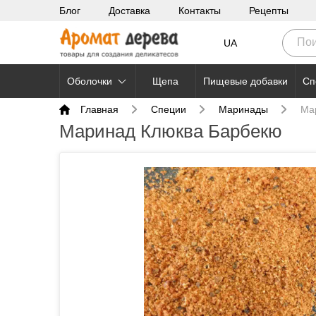
Блог
Доставка
Контакты
Рецепты
UA
Оболочки
Щепа
Пищевые добавки
Сп
Главная
Специи
Маринады
Ма
Маринад Клюква Барбекю