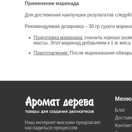
Применение маринада
Для достижения наилучших результатов следуй
Рекомендуемая дозировка – 30 гр сухого маринад
Подготовка маринада:
сначала хорошо разме
массы. Этот маринад добавляем к 1 кг мяса
Приготовление:
После маринования обжарьте
Меню
Блог
Достав
Наш интернет-магазин предлагает
Контак
насладиться процессом