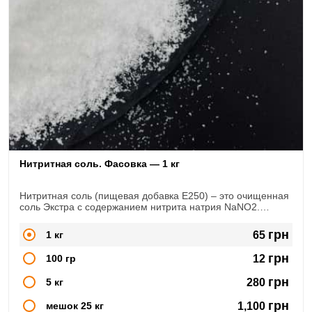
Нитритная соль. Фасовка — 1 кг
Нитритная соль (пищевая добавка Е250) – это очищенная
соль Экстра с содержанием нитрита натрия NaNO2.
Широко используется в сфере мясопереработки, при
изготовлении
грн
1 кг
65
копченостей, колбас, сыровяленых продуктов
грн
100 гр
12
грн
5 кг
280
грн
мешок 25 кг
1,100