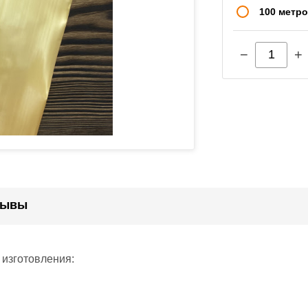
100 метр
−
+
зывы
 изготовления: