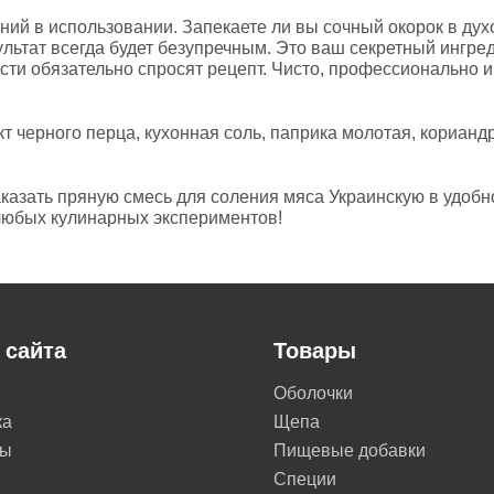
чений в использовании. Запекаете ли вы сочный окорок в д
льтат всегда будет безупречным. Это ваш секретный ингре
сти обязательно спросят рецепт. Чисто, профессионально и
т черного перца, кухонная соль, паприка молотая, кориандр,
казать пряную смесь для соления мяса Украинскую в удобн
 любых кулинарных экспериментов!
 сайта
Товары
Оболочки
ка
Щепа
ты
Пищевые добавки
Специи