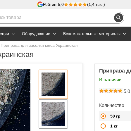
Рейтинг
5,0
(1,4 тыс.)
еции
Оборудование
Вспомогательные материалы
Приправа для засолки мяса Украинская
краинская
Приправа д
В наличии
5.0
Количество
50 гр
1 кг