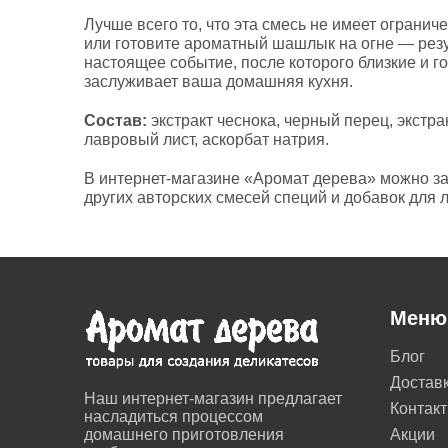
Лучше всего то, что эта смесь не имеет ограни
или готовите ароматный шашлык на огне — резу
настоящее событие, после которого близкие и го
заслуживает ваша домашняя кухня.
Состав:
экстракт чеснока, черный перец, экстрак
лавровый лист, аскорбат натрия.
В интернет-магазине «Аромат дерева» можно за
других авторских смесей специй и добавок для
Меню
Блог
Достав
Наш интернет-магазин предлагает
Контак
насладиться процессом
домашнего приготовления
Акции