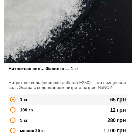
Нитритная соль. Фасовка — 1 кг
Нитритная соль (пищевая добавка Е250) – это очищенная
соль Экстра с содержанием нитрита натрия NaNO2.
Широко используется в сфере мясопереработки, при
изготовлении
грн
1 кг
65
копченостей, колбас, сыровяленых продуктов
грн
100 гр
12
грн
5 кг
280
грн
мешок 25 кг
1,100