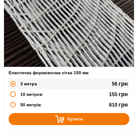
Еластична формовочна сітка 150 мм
грн
3 метра
56
грн
10 метров
155
грн
50 метрів
610
Купити