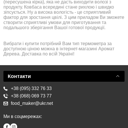
(пересушена кірка), яка не дасть виходити волозі з
продукту. Ковбаса всередині стане рихлою і швидко
зіпсується. Ну а висока вологість - це сприятливий
фактор для зростання цвілі. З цим приладом Ви зможете
створити сприятливі умови для приготування та
подальшого зберігання Вашої готової продукції.
Вибрати і купити потрібний Вам тип термометра за
доступною ціною можна в інтернет-магазині Аромат
Дерева. Доставка по всій Україні!
Контакти
+38 (095) 332 76 33
+38 (068) 069 73 77
food_maker@ukr.net
Ми в соцмережах: