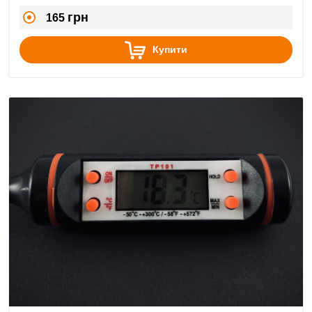
ковбаси, їжі гарячого приготування та рідини
грн
165
Купити