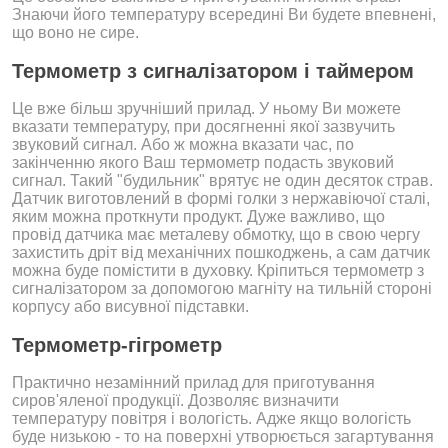
Знаючи його температуру всередині Ви будете впевнені,
що воно не сире.
Термометр з сигналізатором і таймером
Це вже більш зручніший прилад. У ньому Ви можете
вказати температуру, при досягненні якої зазвучить
звуковий сигнал. Або ж можна вказати час, по
закінченню якого Ваш термометр подасть звуковий
сигнал. Такий "будильник" врятує не один десяток страв.
Датчик виготовлений в формі голки з нержавіючої сталі,
яким можна проткнути продукт. Дуже важливо, що
провід датчика має металеву обмотку, що в свою чергу
захистить дріт від механічних пошкоджень, а сам датчик
можна буде помістити в духовку. Кріпиться термометр з
сигналізатором за допомогою магніту на тильній стороні
корпусу або висувної підставки.
Термометр-гігрометр
Практично незамінний прилад для приготування
сиров'яленої продукції. Дозволяє визначити
температуру повітря і вологість. Адже якщо вологість
буде низькою - то на поверхні утворюється загартування