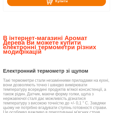
Купити
В інтернет-магазині Аромат
Дерева Ви можете купити
електронні термометри різних
модифікацій
Електронний термометр зі щупом
Такі термометри стали незамінними приладами на кухні,
вони дозволяють точно і швидко вимірювати
температуру всередині продуктів м'якої консистенції, а
також рідин. Датчик, маючи форму голки, щупа з
нержавіючої сталі дає можливість дізнатися
температуру з високою точністю до +/- 0,1 ° C. Завдяки
цьому не потрібно вгадувати ступінь готовності страви.
Це особливо важливо в приготуванні м'ясних страв.