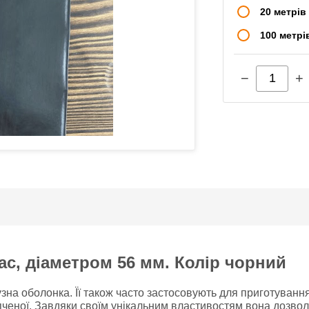
20 метрів
100 метрі
−
+
с, діаметром 56 мм. Колір чорний
зна оболонка. Її також часто застосовують для приготування
пченої. Завдяки своїм унікальним властивостям вона дозволя