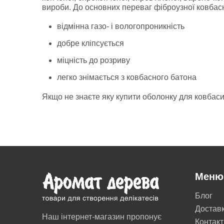
вироби. До основних переваг фіброузної ковбасн
відмінна газо- і вологопроникність
добре кліпсується
міцність до розриву
легко знімається з ковбасного батона
Якщо не знаєте яку купити оболонку для ковбаси,
Меню
Блог
Достав
Наш інтернет-магазин пропонує
Контакт