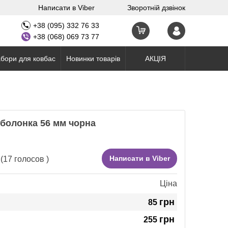
Написати в Viber
Зворотній дзвінок
+38 (095) 332 76 33
+38 (068) 069 73 77
бори для ковбас
Новинки товарів
АКЦІЯ
болонка 56 мм чорна
Написати в Viber
(
17
голосов )
Ціна
грн
85
грн
255