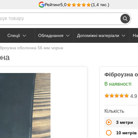
Рейтинг
5,0
(1,4 тис.)
Cпеції
Обладнання
Допоміжні матеріали
На
броузна оболонка 56 мм чорна
рна
Фіброузна о
В наявності
4.9
Кількість
3 метри
10 метрів