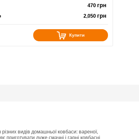
грн
470
грн
в
2,050
Купити
 різних видів домашньої ковбаси: вареної,
є приготувати дуже смачні і гарні ковбасні