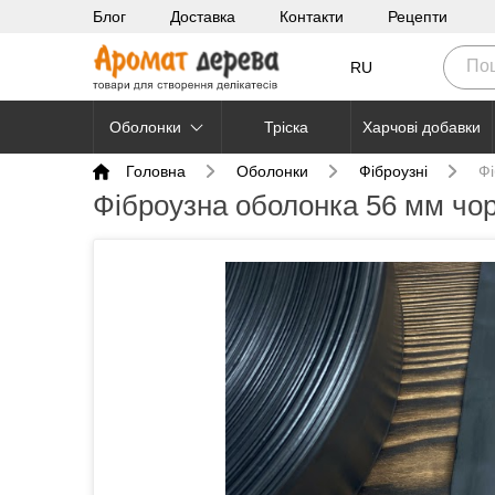
Блог
Доставка
Контакти
Рецепти
RU
Оболонки
Тріска
Харчові добавки
Головна
Оболонки
Фіброузні
Фі
Фіброузна оболонка 56 мм чо