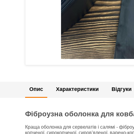
Опис
Характеристики
Відгуки
Фіброузна оболонка для ковба
Краща оболонка для сервелатів і салямі - фіброу
копченої, сирокопченої, сиров'яленої, варено-ко