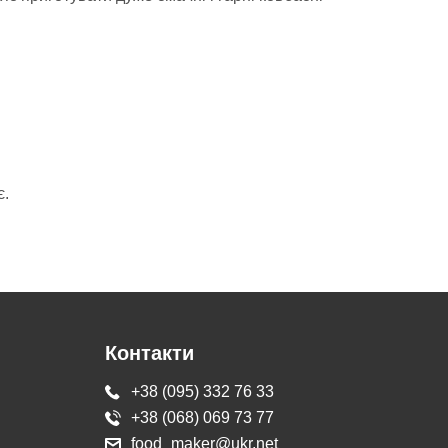
є.
Контакти
+38 (095) 332 76 33
+38 (068) 069 73 77
food_maker@ukr.net