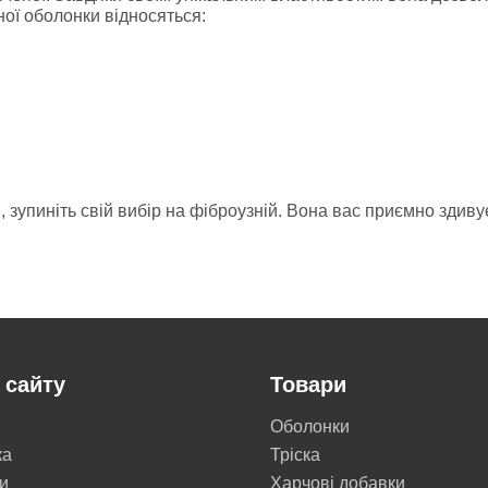
ої оболонки відносяться:
 зупиніть свій вибір на фіброузній. Вона вас приємно здиву
 сайту
Товари
Оболонки
ка
Тріска
и
Харчові добавки