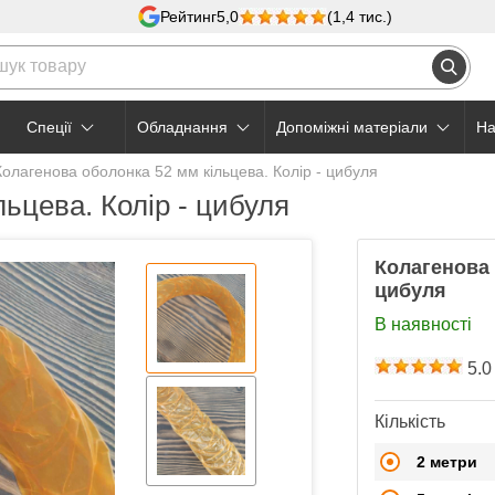
Рейтинг
5,0
(1,4 тис.)
Cпеції
Обладнання
Допоміжні матеріали
На
Колагенова оболонка 52 мм кільцева. Колір - цибуля
ьцева. Колір - цибуля
Колагенова 
цибуля
В наявності
5.0
Кількість
2 метри