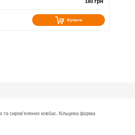
грн
180
Купити
х та сиров'ялених ковбас. Кільцева форма