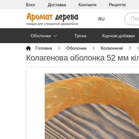
Блог
Доставка
Контакти
Рецепти
RU
Оболонки
Тріска
Харчові добавки
Головна
Оболонки
Колагенові
Колагенова оболонка 52 мм кіл