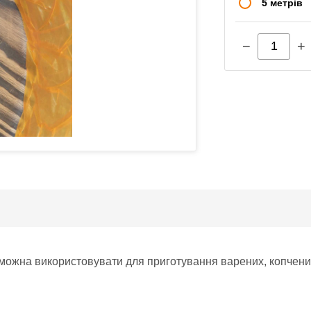
5 метрів
−
+
можна використовувати для приготування варених, копчени