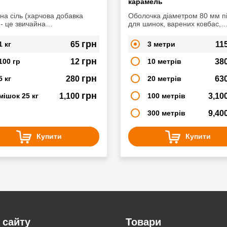
карамель
на сіль (харчова добавка
Оболочка діаметром 80 мм пі
- це звичайна
для шинок, варених ковбас,
алізована очищена сіль з
зельців, сервелатів, салямі.
м нітриту натрію
грн
1 кг
65
3 метри
11
. Широко використовується в
 м'ясопереробки, при
грн
100 гр
12
10 метрів
38
вленні копченостей, ковбас,
ялених продуктів.
грн
5 кг
280
20 метрів
63
грн
мішок 25 кг
1,100
100 метрів
3,10
300 метрів
9,40
Купити
Купити
 сайту
Товари