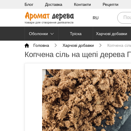
Блог
Доставка
Контакти
Рецепти
RU
Оболонки
Тріска
Харчові добавки
Головна
Харчові добавки
Копчена сіл
Копчена сіль на щепі дерева Г