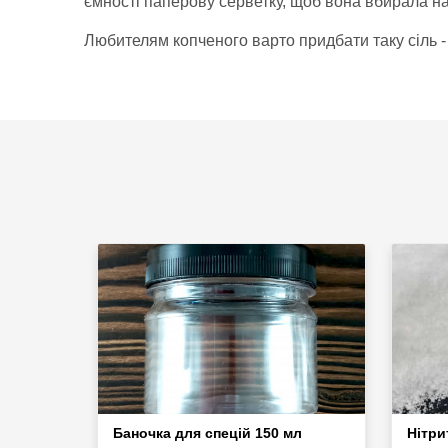
ємності паперову серветку, щоб вона вбирала н
Любителям копченого варто придбати таку сіль -
Баночка для спецій 150 мл
Нітри