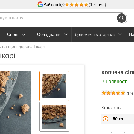
Рейтинг
5,0
(1,4 тис.)
Cпеції
Обладнання
Допоміжні матеріали
На
ь на щепі дерева Гікорі
ікорі
Копчена сіл
В наявності
4.9
Кількість
50 гр