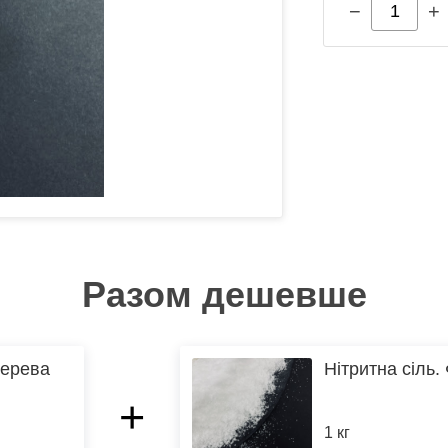
−
+
Разом дешевше
дерева
Нітритна сіль. 
+
1 кг