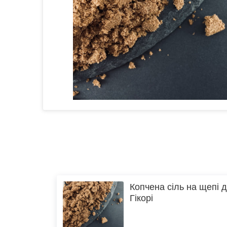
Копчена сіль на щепі 
Гікорі