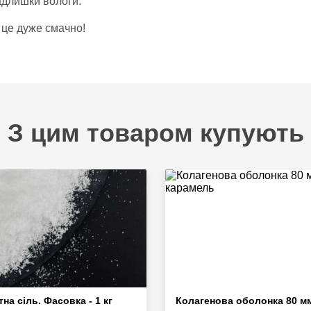
адлишки вологи.
 це дуже смачно!
З цим товаром купують
тна сіль. Фасовка - 1 кг
Колагенова оболонка 80 мм