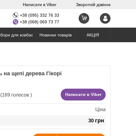
Написати в Viber
Зворотній дзвінок
+38 (095) 332 76 33
+38 (068) 069 73 77
бори для ковбас
Новинки товарів
АКЦІЯ
ь на щепі дерева Гікорі
Написати в Viber
(
169
голосов )
Ціна
грн
30