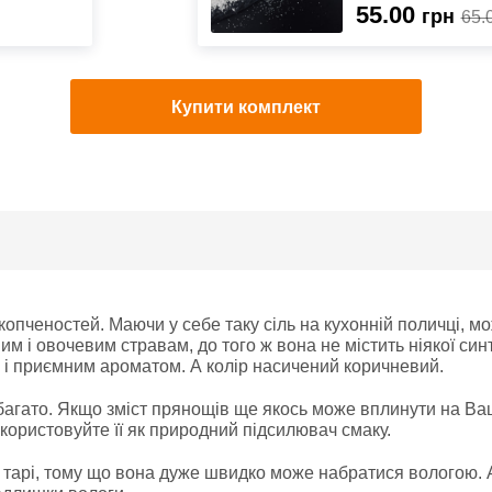
55.00
грн
65.
Купити комплект
 копченостей. Маючи у себе таку сіль на кухонній поличці, м
м і овочевим стравам, до того ж вона не містить ніякої синт
м і приємним ароматом. А колір насичений коричневий.
багато. Якщо зміст прянощів ще якось може вплинути на Ваше
користовуйте її як природний підсилювач смаку.
й тарі, тому що вона дуже швидко може набратися вологою.