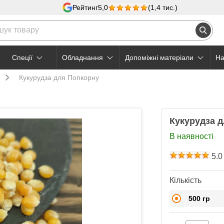
Рейтинг
5,0
(1,4 тис.)
Cпеції
Обладнання
Допоміжні матеріали
На
Кукурудза для Попкорну
Кукурудза 
В наявності
5.0
Кількість
500 гр