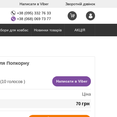
Написати в Viber
Зворотній дзвінок
+38 (095) 332 76 33
+38 (068) 069 73 77
бори для ковбас
Новинки товарів
АКЦІЯ
для Попкорну
Написати в Viber
(
10
голосов )
Ціна
грн
70