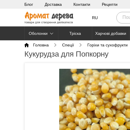
Блог
Доставка
Контакти
Рецепти
RU
Оболонки
Тріска
Харчові добавки
Головна
Cпеції
Горіхи та сухофрукти
Кукурудза для Попкорну