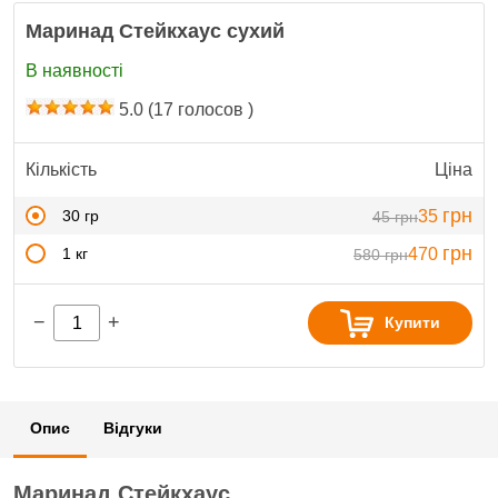
Маринад Стейкхаус сухий
В наявності
5.0
(
17
голосов )
Кількість
Ціна
грн
30 гр
35
45
грн
грн
1 кг
470
580
грн
−
+
Купити
Опис
Відгуки
Маринад Стейкхаус