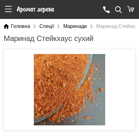
Головна
Cпеції
Маринади
Маринад Стейкхау
Маринад Стейкхаус сухий