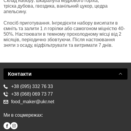
Склад набору: шкаралупа кедрового горіха,
тріска дубова, гвоздика, ванільний цукор, цедра
апельсину.
Спосіб приготування. Інгредієнти набору висипати в
ємніть та залити 1 л горілки або самогоном міцністю 40-
50%. Настоювати в темному прохолодному місці від 2
місяців, періодично збовтуючи. Після настоювання
зняти з осаду, відфільтрувати та витримати 7 днів.
Контакти
+38 (095) 332 76 33
+38 (068) 069 73 77
food_maker@ukr.net
Ми в соцмережах: