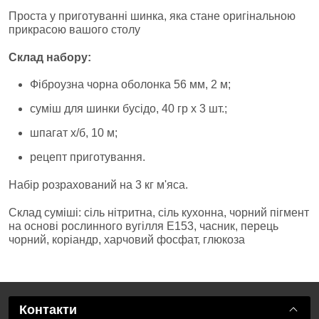
Проста у приготуванні шинка, яка стане оригінальною
прикрасою вашого столу
Склад набору:
Фіброузна чорна оболонка 56 мм, 2 м;
суміш для шинки бусідо, 40 гр х 3 шт.;
шпагат х/б, 10 м;
рецепт приготування.
Набір розрахований на 3 кг м'яса.
Склад суміші: сіль нітритна, сіль кухонна, чорний пігмент
на основі рослинного вугілля Е153, часник, перець
чорний, коріандр, харчовий фосфат, глюкоза
Контакти