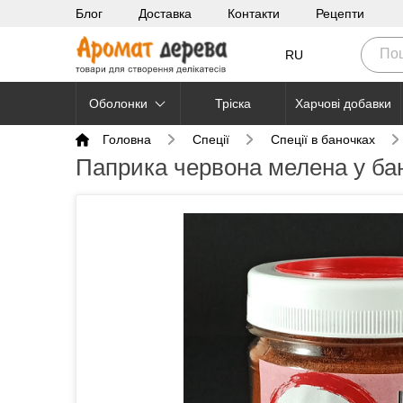
Блог
Доставка
Контакти
Рецепти
RU
Оболонки
Тріска
Харчові добавки
Головна
Cпеції
Спеції в баночках
Паприка червона мелена у ба