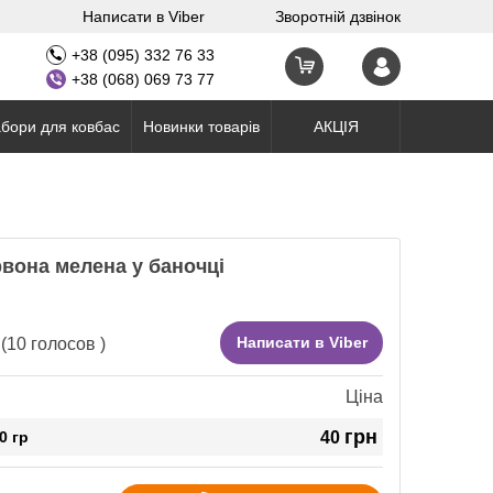
Написати в Viber
Зворотній дзвінок
+38 (095) 332 76 33
+38 (068) 069 73 77
бори для ковбас
Новинки товарів
АКЦІЯ
вона мелена у баночці
Написати в Viber
(
10
голосов )
Ціна
грн
0 гр
40