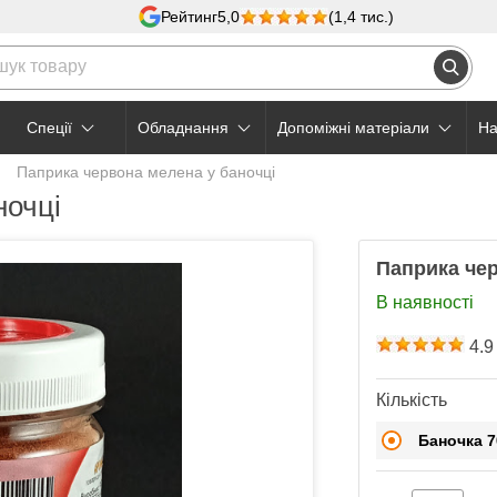
Рейтинг
5,0
(1,4 тис.)
Cпеції
Обладнання
Допоміжні матеріали
На
Паприка червона мелена у баночці
ночці
Паприка чер
В наявності
4.9
Кількість
Баночка 7