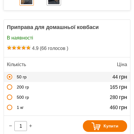
Приправа для домашньої ковбаси
В наявності
4.9
(
66
голосов )
Кількість
Ціна
грн
50 гр
44
грн
200 гр
165
грн
500 гр
280
грн
1 кг
460
−
+
Купити