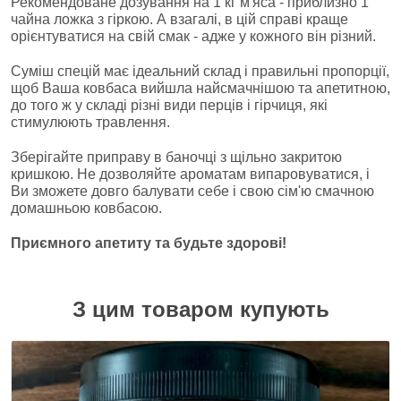
Рекомендоване дозування на 1 кг м'яса - приблизно 1
чайна ложка з гіркою. А взагалі, в цій справі краще
орієнтуватися на свій смак - адже у кожного він різний.
Суміш спецій має ідеальний склад і правильні пропорції,
щоб Ваша ковбаса вийшла найсмачнішою та апетитною,
до того ж у складі різні види перців і гірчиця, які
стимулюють травлення.
Зберігайте приправу в баночці з щільно закритою
кришкою. Не дозволяйте ароматам випаровуватися, і
Ви зможете довго балувати себе і свою сім'ю смачною
домашньою ковбасою.
Приємного апетиту та будьте здорові!
З цим товаром купують