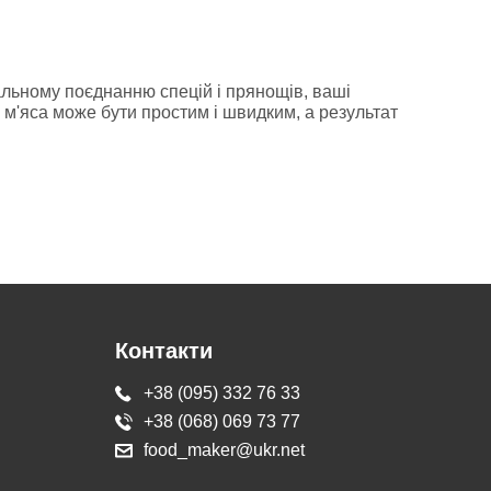
альному поєднанню спецій і прянощів, ваші
 м'яса може бути простим і швидким, а результат
Контакти
+38 (095) 332 76 33
+38 (068) 069 73 77
food_maker@ukr.net