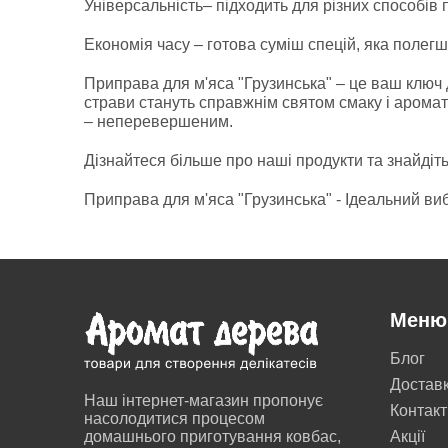
Універсальність– підходить для різних способів 
Економія часу – готова суміш спецій, яка полег
Приправа для м'яса "Грузинська" – це ваш ключ
страви стануть справжнім святом смаку і аромат
– неперевершеним.
Дізнайтеся більше про наші продукти та знайдіть 
Приправа для м'яса "Грузинська" - Ідеальний ви
Меню
Блог
Достав
Наш інтернет-магазин пропонує
Контакт
насолодитися процесом
домашнього приготування ковбас,
Акції