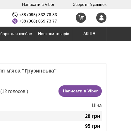
Написати в Viber
Зворотній дзвінок
+38 (095) 332 76 33
+38 (068) 069 73 77
бори для ковбас
Новинки товарів
АКЦІЯ
я м'яса "Грузинська"
Написати в Viber
(
12
голосов )
Ціна
грн
28
грн
95