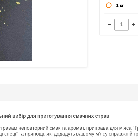
1 кг
−
+
ьний вибір для приготування смачних страв
травам неповторний смак та аромат, приправа для м'яса "
щі спеції та прянощі, які додадуть вашому м'ясу справжній г