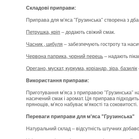
Складові приправи:
Приправа для м'яса "Грузинська" створена з дбай
Петрушка, кріп
– додають свіжий смак.
Часник , цибуля
– забезпечують гостроту та наси
Червона паприка, чорний перець
– надають пікан
Орегано, мускат, куркума, коріандр, зіра, базилік
Використання приправи:
Приготування м'яса з приправою "Грузинська" н
насичений смак і аромат. Ця приправа підходить
прянощів, м'ясо набуває м'якості та соковитості.
Переваги приправи для м'яса "Грузинська"
Натуральний склад – відсутність штучних добавок