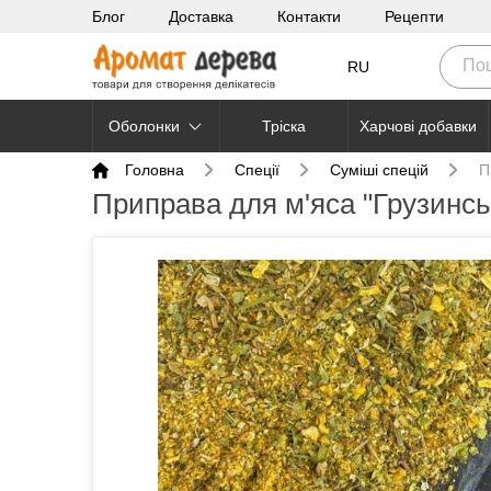
Блог
Доставка
Контакти
Рецепти
RU
Оболонки
Тріска
Харчові добавки
Головна
Cпеції
Суміші спецій
П
Приправа для м'яса "Грузинсь