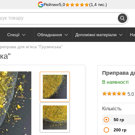
Рейтинг
5,0
(1,4 тис.)
Cпеції
Обладнання
Допоміжні матеріали
На
риправа для м'яса "Грузинська"
ка"
Приправа дл
В наявності
5.0
Кількість
50 гр
200 гр