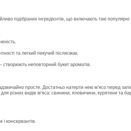
ливо підібраних інгредієнтів, що включають такі популярні с
ченість.
тності та легкий пекучий післясмак.
– створюють неповторний букет ароматів.
адзвичайно просте. Достатньо натерти нею м'ясо перед за
 для різних видів м'яса: свинини, яловичини, курятини та б
 і консервантів.