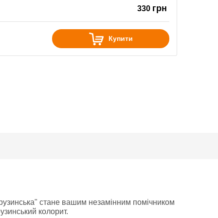
грн
330
Купити
Грузинська" стане вашим незамінним помічником
рузинський колорит.