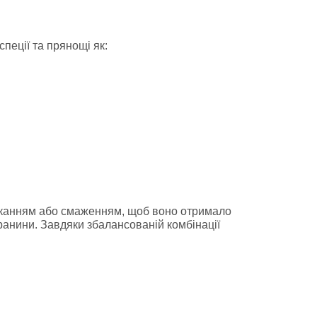
пеції та прянощі як:
піканням або смаженням, щоб воно отримало
аранини. Завдяки збалансованій комбінації