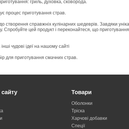
приготування: гриль, духовка, сковорода.
шує процес приготування страв.
 до створення справжніх кулінарних шедеврів. Завдяки унік
у. Спробуйте цей продукт і переконайтеся, що приготування
інші чудові ідеї на нашому сайті
бір для приготування смачних страв.
 сайту
Товари
Оболонки
ка
Тріска
и
Харчові добавки
Cпеції