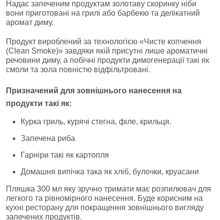
Надає запеченим продуктам золотаву скоринку ніби
вони приготовані на грилі або барбекю та делікатний
аромат диму.
Продукт вироблений за технологією «Чисте копчення
(Clean Smoke)» завдяки якій присутні лише ароматичні
речовини диму, а побічні продукти димогенерації такі як
смоли та зола повністю відфільтровані.
Призначений для зовнішнього нанесення на
продукти такі як:
Курка гриль, курячі стегна, філе, крильця.
Запечена риба
Гарніри такі як картопля
Домашня випічка така як хліб, булочки, круасани
Пляшка 300 мл яку зручно тримати має розпилювач для
легкого та рівномірного нанесення. Буде корисним на
кухні ресторану для покращення зовнішнього вигляду
запечених продуктів.