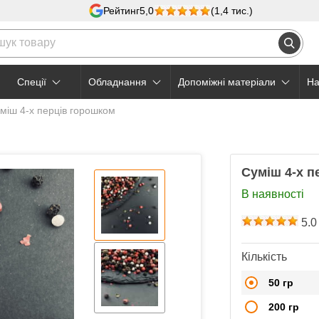
Рейтинг
5,0
(1,4 тис.)
Cпеції
Обладнання
Допоміжні матеріали
На
міш 4-х перців горошком
Суміш 4-х п
В наявності
5.0
Кількість
50 гр
200 гр