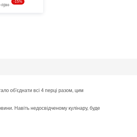
-15%
0 грн
ало об'єднати всі 4 перці разом, цим
овини. Навіть недосвідченому кулінару, буде