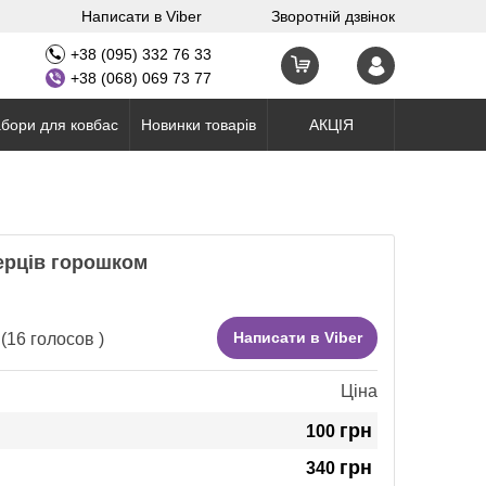
Написати в Viber
Зворотній дзвінок
+38 (095) 332 76 33
+38 (068) 069 73 77
бори для ковбас
Новинки товарів
АКЦІЯ
ерців горошком
Написати в Viber
(
16
голосов )
Ціна
грн
100
грн
340