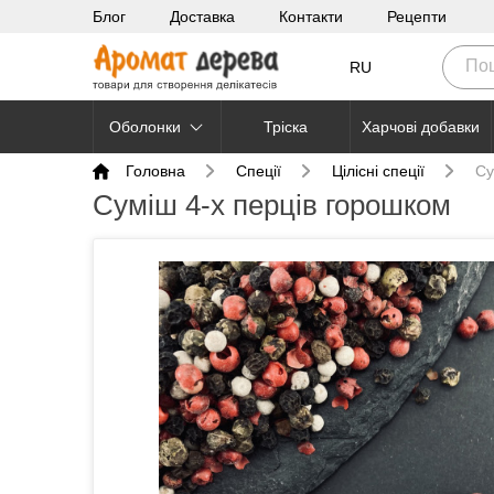
Блог
Доставка
Контакти
Рецепти
RU
Оболонки
Тріска
Харчові добавки
Головна
Cпеції
Цілісні спеції
Су
Суміш 4-х перців горошком