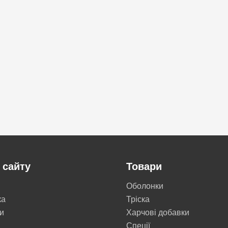
 сайту
Товари
Оболонки
ка
Тріска
и
Харчові добавки
Cпеції