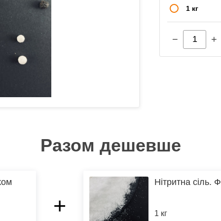
1 кг
−
+
Разом дешевше
ком
Нітритна сіль. Ф
+
1 кг