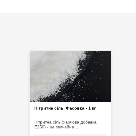
Нітритна сіль. Фасовка - 1 кг
Нітритна сіль (харчова добавка
Е250) - це звичайна
кристалізована очищена сіль з