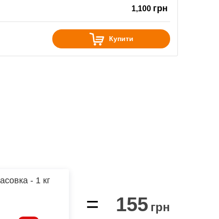
грн
1,100
Купити
асовка - 1 кг
=
155
грн