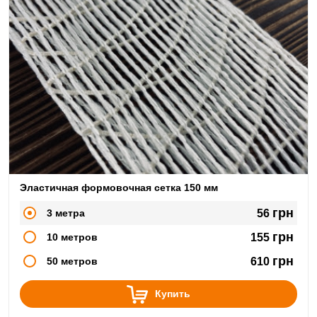
Эластичная формовочная сетка 150 мм
грн
3 метра
56
грн
10 метров
155
грн
50 метров
610
Купить