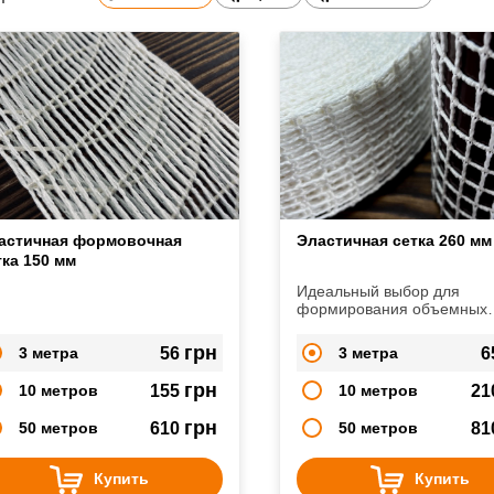
астичная формовочная
Эластичная сетка 260 мм
тка 150 мм
Идеальный выбор для
формирования объемных
мясных рулетов, больших 
буженины или других габа
грн
3 метра
56
3 метра
6
деликатесов
грн
10 метров
155
10 метров
21
грн
50 метров
610
50 метров
81
Купить
Купить