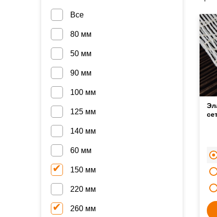
Все
80 мм
50 мм
90 мм
100 мм
Эл
125 мм
се
140 мм
60 мм
150 мм
220 мм
260 мм