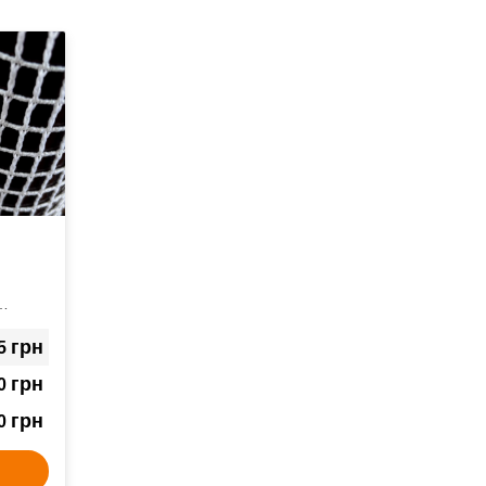
кусков
ритных
грн
5
грн
0
грн
0