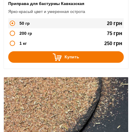
Приправа для бастурмы Кавказская
Ярко-красый цвет и умеренная острота
грн
50 гр
20
грн
200 гр
75
грн
1 кг
250
Купить