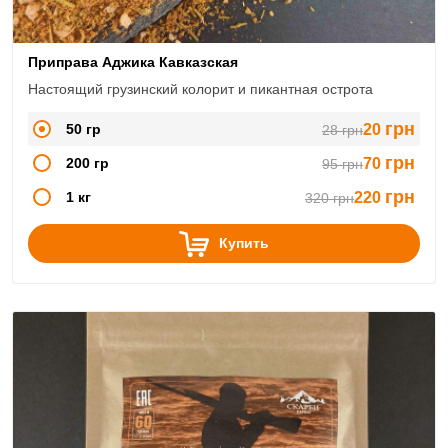
Приправа Аджика Кавказская
Настоящий грузинский колорит и пикантная острота
грн
50 гр
20
28
грн
грн
200 гр
70
95
грн
грн
1 кг
220
320
грн
Купить