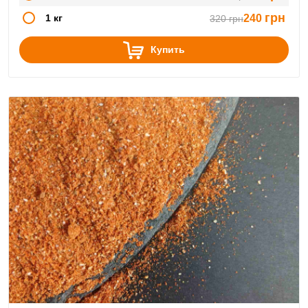
грн
1 кг
240
320
грн
Купить