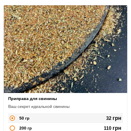
Приправа для свинины
Ваш секрет идеальной свинины
грн
50 гр
32
грн
200 гр
110