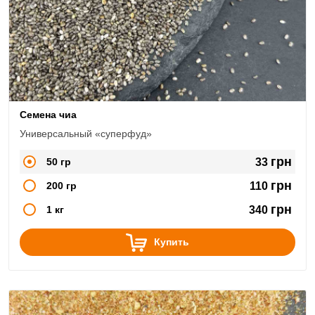
Семена чиа
Универсальный «суперфуд»
грн
50 гр
33
грн
200 гр
110
грн
1 кг
340
Купить