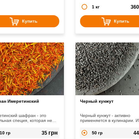
1 кг
36
Купить
Купить
ан Имеретинский
Черный кунжут
тинский шафран - это
Черный кунжут - активно
льная специя, которая не
применяется в кулинарии. 
 себе равных. Она подойдет
множество полезных свойст
ктически любому блюду,
человеческого организма.
грн
10 гр
35
50 гр
4
ст ему изумительных