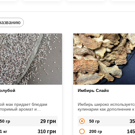
названию
голубой
Имбирь Слайс
ой мак придает блюдам
Имбирь широко используетс
торимый аромат и
кулинарии как дополнение к
терен многими полезными
соусам, закускам, салатам.
твами.
грн
50 гр
29
50 гр
3
грн
1 кг
310
200 гр
14