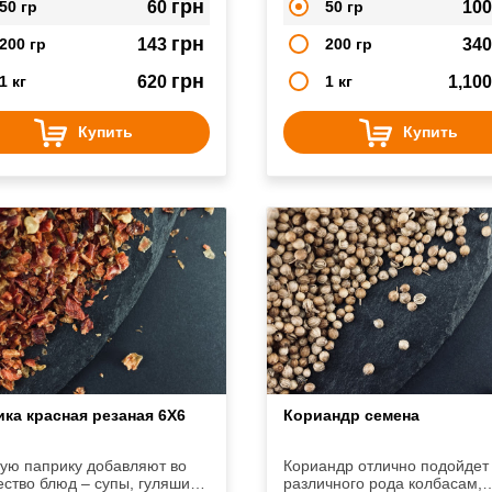
грн
50 гр
60
50 гр
10
нальных ароматных ноток и
вому раскроет их вкус.
грн
200 гр
143
200 гр
34
грн
1 кг
620
1 кг
1,10
Купить
Купить
ка красная резаная 6Х6
Кориандр семена
ую паприку добавляют во
Кориандр отлично подойдет 
ство блюд – супы, гуляши,
различного рода колбасам,