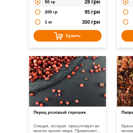
грн
50 гр
28
ориги
по-но
грн
200 гр
95
грн
1 кг
300
Купить
Перец розовый горошек
Папри
Специя, которая присутствует во
Красн
многих кухнях мира. Применяется
множе