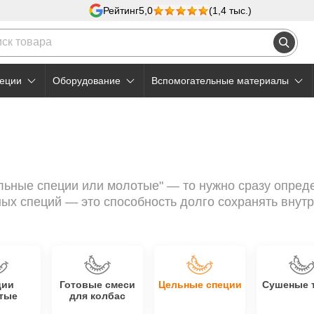
Рейтинг
5,0
(1,4 тыс.)
еции
Оборудование
Вспомогательные материалы
льные специи или молотые" — то нужно сразу опред
х специй — это способность долго сохранять внутри
ции
Готовые смеси
Цельные специи
Сушеные 
тые
для колбас