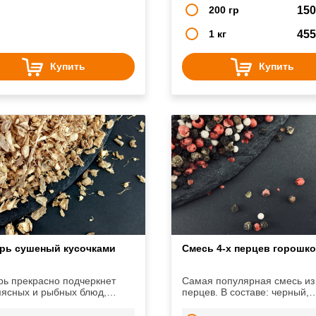
вых свойств.
200 гр
15
1 кг
45
Купить
Купить
рь сушеный кусочками
Смесь 4-х перцев горошк
ь прекрасно подчеркнет
Самая популярная смесь из
мясных и рыбных блюд,
перцев. В составе: черный,
в, овощей, выпечки и
белый, розовый и зелёный п
ков. Он добавит блюдам