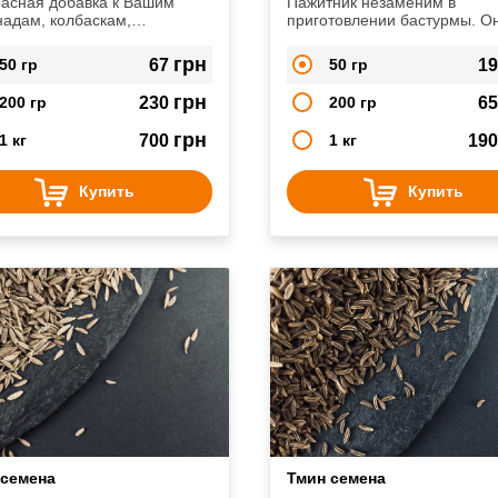
асная добавка к Вашим
Пажитник незаменим в
адам, колбаскам,
приготовлении бастурмы. О
лькам, сосискам, фаршам,
входит в состав пряных смес
там и другим мясным
которыми ее покрывают.
грн
50 гр
67
50 гр
1
ам
грн
200 гр
230
200 гр
6
грн
1 кг
700
1 кг
19
Купить
Купить
 семена
Тмин семена