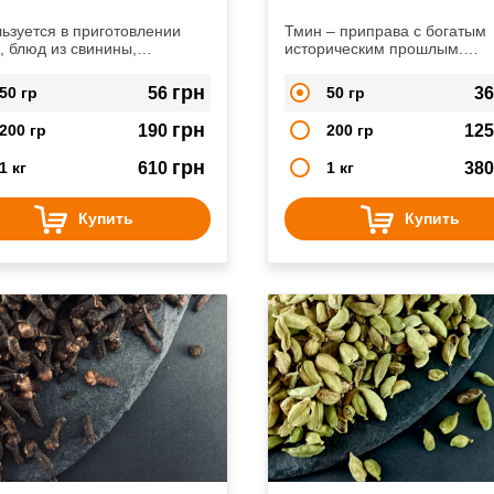
ьзуется в приготовлении
Тмин – приправа с богатым
, блюд из свинины,
историческим прошлым.
ины или курицы.
Используют ее кулинары
повсеместно. Очень востре
грн
50 гр
56
50 гр
3
при приготовлении жареных
мясных блюд, особенно в
грн
200 гр
190
200 гр
12
сочетании с мятой при
приготовлении баранины.
грн
1 кг
610
1 кг
38
Купить
Купить