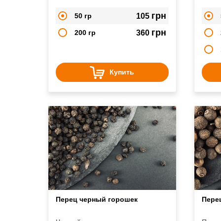
как для добавления вкуса, а также
сыры,
в декоративных целях.
Идеал
грн
50 гр
105
перце
получ
грн
200 гр
360
горчи
пикан
Купить
Перец черный горошек
Пере