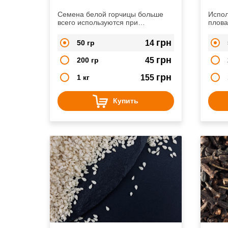
Семена белой горчицы больше
Испол
всего используются при
плова
производстве столовой горчицы.
баран
Также ее добавляют в различные
грн
50 гр
14
маринады
грн
200 гр
45
грн
1 кг
155
Купить