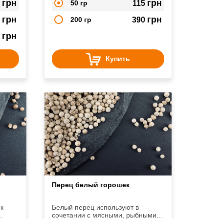
грн
грн
0
50 гр
115
грн
грн
0
200 гр
390
грн
0
Купить
Перец белый горошек
к
Белый перец используют в
сочетании с мясными, рыбными