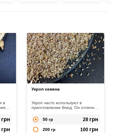
Укроп семена
я в
Укроп часто используют в
 мясу,
приготовлении блюд. Он отлично
дополняет разнообразные
продукты, а также может
грн
грн
5
50 гр
28
совмещаться с различными
специями.
грн
грн
5
200 гр
100