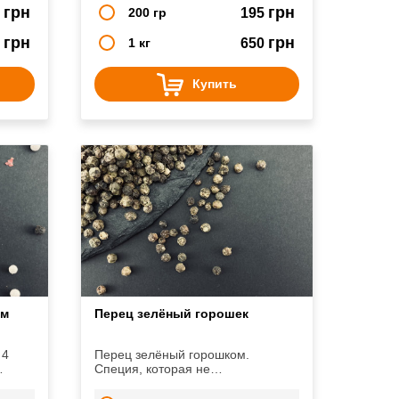
грн
грн
0
200 гр
195
грн
грн
5
1 кг
650
Купить
ом
Перец зелёный горошек
 4
Перец зелёный горошком.
Специя, которая не
ерцы.
распостранена на нашей
повседневней кухне.