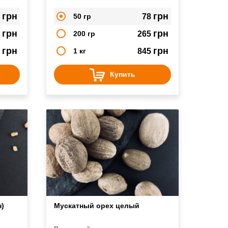
и пр.
блюдами.
грн
грн
2
50 гр
78
грн
грн
0
200 гр
265
грн
грн
0
1 кг
845
Купить
)
Мускатный орех целый