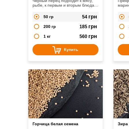
Черный перец подходит к мясу,
Прекр
рыбе, к первым и вторым блюдам,
марин
а также при мариновании,
сарде
солении, квашении.
паште
грн
50 гр
54
блюд
грн
200 гр
185
грн
1 кг
560
Купить
Горчица белая семена
Зира