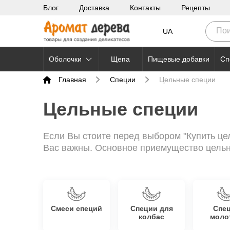
Блог
Доставка
Контакты
Рецепты
UA
Оболочки
Щепа
Пищевые добавки
Сп
Главная
Специи
Цельные специи
Цельные специи
Если Вы стоите перед выбором "Купить це
Вас важны. Основное приемущество цельны
Смеси специй
Специи для
Спе
колбас
моло