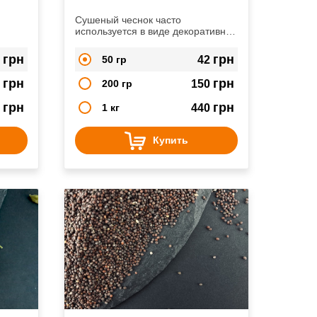
Сушеный чеснок часто
используется в виде декоративной
обсыпки для буженины и других
бован
крупных кусков мяса.
грн
грн
6
50 гр
42
грн
грн
5
200 гр
150
грн
грн
0
1 кг
440
Купить