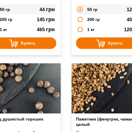
 блюда из мяса и птицы.
мясным блюдм, маринадам 
ьно сочетать ее с острым
Очень хорошо подходит для
грн
50 гр
44
50 гр
1
м, и тогда Ваши «кушанья»
соления мяса, а особенно
атся остро-сладкие с легкой
свинины.
грн
200 гр
145
200 гр
4
нкой и необыкновенной
тностью.
грн
1 кг
465
1 кг
12
Купить
Купить
ц душистый горошек
Пажитник (фенугрек, чаман
целый