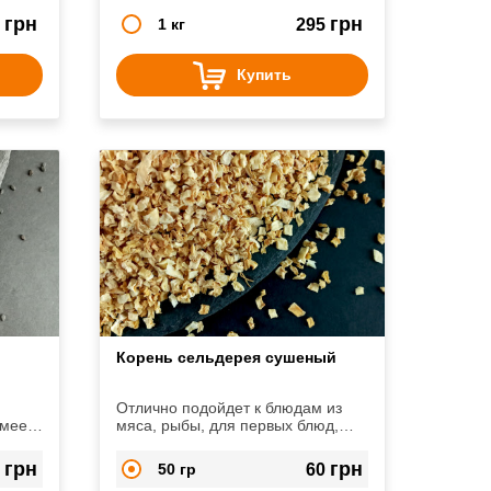
грн
грн
0
1 кг
295
Купить
Корень сельдерея сушеный
Отлично подойдет к блюдам из
Имеет
мяса, рыбы, для первых блюд,
в для
тушеных овощей.
грн
грн
4
50 гр
60