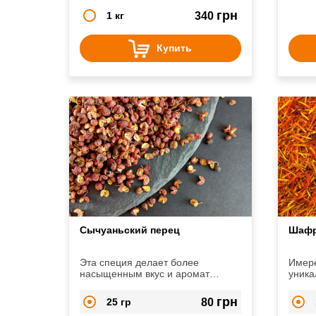
грн
1 кг
340
Купить
Сычуаньский перец
Шафр
Эта специя делает более
Имере
насыщенным вкус и аромат
уника
мясных и рыбных блюд. Также эту
имеет
пряность кладут в различные
к пра
грн
25 гр
80
соусы, овощи и рис, применяют в
прида