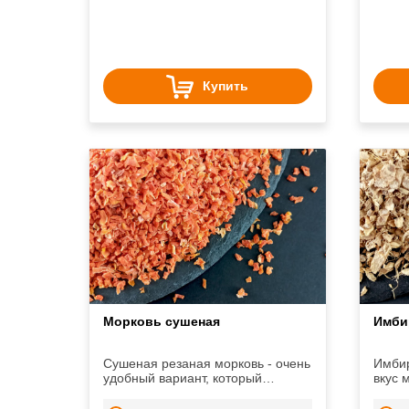
консервировании. Сычуаньский
вкусо
перец отлично дополнит лапшу,
блюда из морепродуктов, салаты
и многое другое. Еще в азиатских
странах его применяют в
кондитерском производстве.
Купить
Морковь сушеная
Имби
Сушеная резаная морковь - очень
Имбир
удобный вариант, который
вкус 
выручит любую хозяйку.
соусо
напит