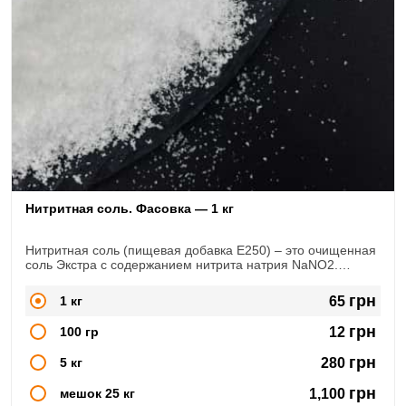
Нитритная соль. Фасовка — 1 кг
Нитритная соль (пищевая добавка Е250) – это очищенная
соль Экстра с содержанием нитрита натрия NaNO2.
Широко используется в сфере мясопереработки, при
изготовлении
грн
1 кг
65
копченостей, колбас, сыровяленых продуктов
грн
100 гр
12
грн
5 кг
280
грн
мешок 25 кг
1,100