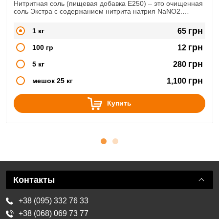
Нитритная соль (пищевая добавка Е250) – это очищенная
соль Экстра с содержанием нитрита натрия NaNO2.
Широко используется в сфере мясопереработки, при
изготовлении
грн
1 кг
65
копченостей, колбас, сыровяленых продуктов
грн
100 гр
12
грн
5 кг
280
грн
мешок 25 кг
1,100
Купить
Контакты
+38 (095) 332 76 33
+38 (068) 069 73 77