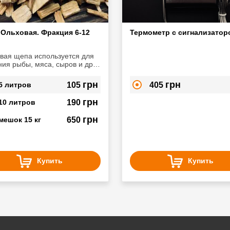
Ольховая. Фракция 6-12
Термометр с сигнализатор
вая щепа используется для
ния рыбы, мяса, сыров и др.
ридает красивый золотистый
ок продукции
грн
грн
5 литров
105
405
грн
10 литров
190
грн
мешок 15 кг
650
Купить
Купить