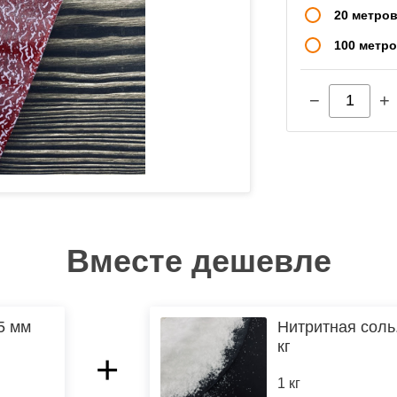
20 метро
100 метр
−
+
Вместе дешевле
5 мм
Нитритная соль
кг
+
1 кг