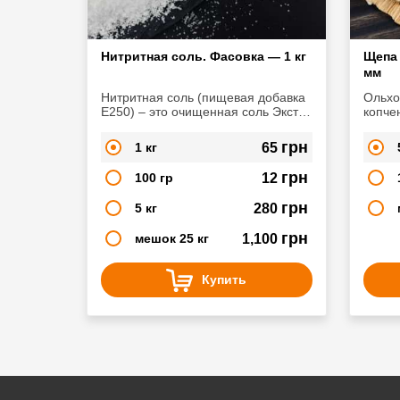
Нитритная соль. Фасовка — 1 кг
Щепа 
мм
Нитритная соль (пищевая добавка
Ольхо
Е250) – это очищенная соль Экстра
копче
с содержанием нитрита натрия
Она п
NaNO2. Широко используется в
оттен
грн
1 кг
65
сфере мясопереработки, при
изготовлении
грн
100 гр
12
копченостей, колбас, сыровяленых
продуктов
грн
5 кг
280
грн
мешок 25 кг
1,100
Купить