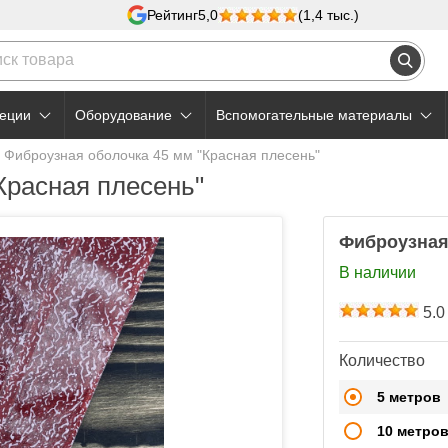
Рейтинг
5,0
(1,4 тыс.)
еции
Оборудование
Вспомогательные материалы
Фиброузная оболочка 45 мм "Красная плесень"
Красная плесень"
Фиброузная
В наличии
5.0
Количество
5 метров
10 метро