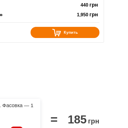
грн
в
440
грн
ов
1,950
Купить
. Фасовка — 1
=
185
грн