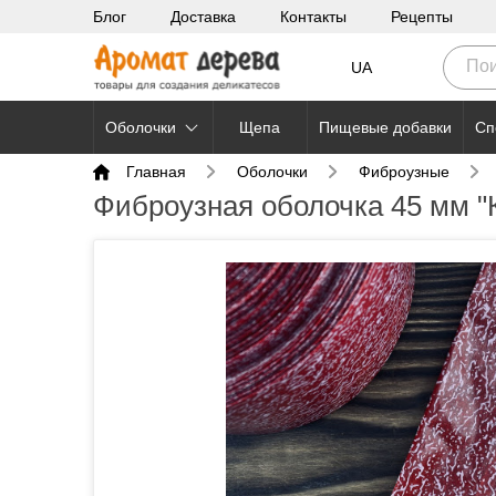
Блог
Доставка
Контакты
Рецепты
UA
Оболочки
Щепа
Пищевые добавки
Сп
Главная
Оболочки
Фиброузные
Фиброузная оболочка 45 мм "