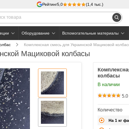
Рейтинг
5,0
(1,4 тыс.)
еции
Оборудование
Вспомогательные материалы
колбас
Комплексная смесь для Украинской Мациковой колба
инской Мациковой колбасы
Комплексна
колбасы
В наличии
5.0
Количество
На 1 кг ф