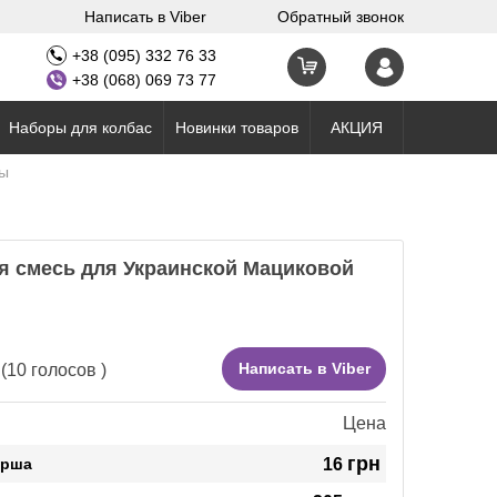
Написать в Viber
Обратный звонок
+38 (095) 332 76 33
+38 (068) 069 73 77
Наборы для колбас
Новинки товаров
АКЦИЯ
сы
я смесь для Украинской Мациковой
Написать в Viber
(
10
голосов )
Цена
грн
арша
16