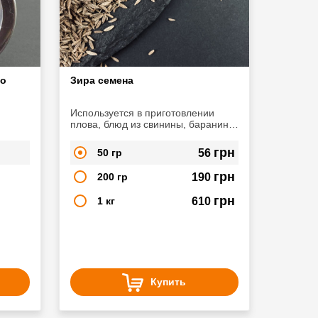
со
Зира семена
Используется в приготовлении
плова, блюд из свинины, баранины
или курицы.
грн
50 гр
56
грн
200 гр
190
грн
1 кг
610
Купить