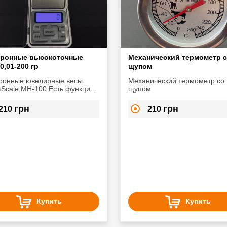
тронные высокоточные
Механический термометр 
0,01-200 гр
щупом
ронные ювелирные весы
Механический термометр со
le MH-100 Есть функция
щупом
ровки веса Погрешность
 Измеряемый вес —
грн
грн
210
210
00 г
Купить
Купить