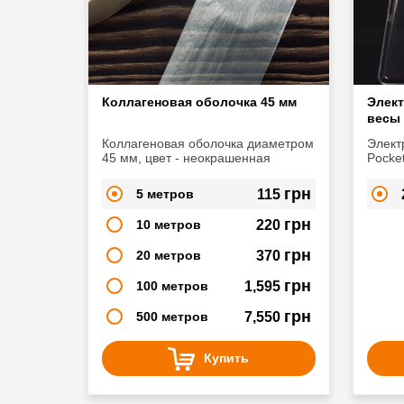
Коллагеновая оболочка 45 мм
Элек
весы 
Коллагеновая оболочка диаметром
Элект
45 мм, цвет - неокрашенная
PocketSca
автокалиб
— 0.01 грамм
грн
5 метров
115
0,01-2
грн
10 метров
220
грн
20 метров
370
грн
100 метров
1,595
грн
500 метров
7,550
Купить