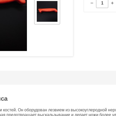
−
+
яса
и костей. Он оборудован лезвием из высокоуглеродной нер
рая предотвращает выскальзывание и делает ножи более у