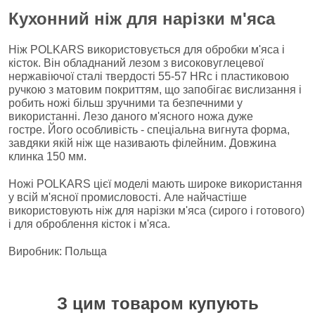
Кухонний ніж для нарізки м'яса
Ніж POLKARS використовується для обробки м'яса і
кісток. Він обладнаний лезом з високовуглецевої
нержавіючої сталі твердості 55-57 HRc і пластиковою
ручкою з матовим покриттям, що запобігає вислизання і
робить ножі більш зручними та безпечними у
використанні. Лезо даного м'ясного ножа дуже
гостре. Його особливість - спеціальна вигнута форма,
завдяки якій ніж ще називають філейним. Довжина
клинка 150 мм.
Ножі POLKARS цієї моделі мають широке використання
у всій м'ясної промисловості. Але найчастіше
використовують ніж для нарізки м'яса (сирого і готового)
і для оброблення кісток і м'яса.
Виробник: Польща
З цим товаром купують