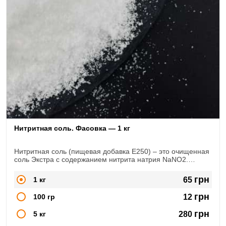
Нитритная соль. Фасовка — 1 кг
Нитритная соль (пищевая добавка Е250) – это очищенная
соль Экстра с содержанием нитрита натрия NaNO2.
Широко используется в сфере мясопереработки, при
изготовлении
грн
1 кг
65
копченостей, колбас, сыровяленых продуктов
грн
100 гр
12
грн
5 кг
280