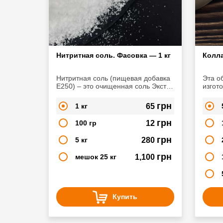
Нитритная соль. Фасовка — 1 кг
Колла
Нитритная соль (пищевая добавка
Эта о
Е250) – это очищенная соль Экстра
изгот
с содержанием нитрита натрия
сырок
NaNO2. Широко используется в
грн
1 кг
65
сфере мясопереработки, при
изготовлении
грн
100 гр
12
копченостей, колбас, сыровяленых
продуктов
грн
5 кг
280
грн
мешок 25 кг
1,100
Купить