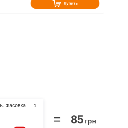
Купить
ь. Фасовка — 1
=
85
грн