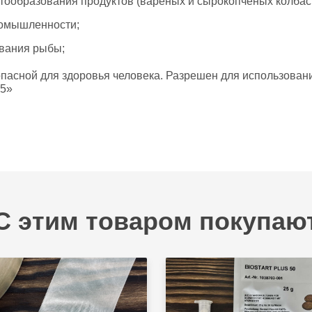
етообразования продуктов (вареных и сырокопченых колбас
ромышленности;
ования рыбы;
зопасной для здоровья человека. Разрешен для использов
75»
С этим товаром покупаю