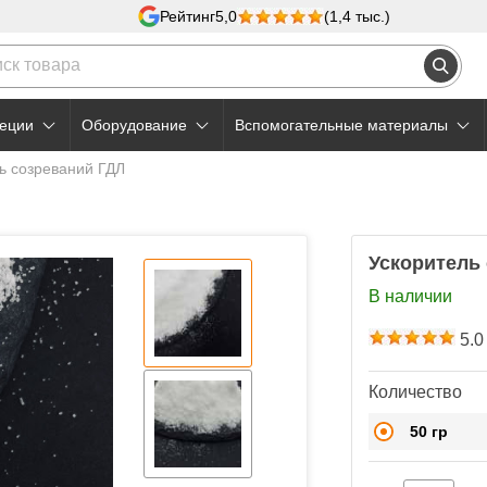
Рейтинг
5,0
(1,4 тыс.)
еции
Оборудование
Вспомогательные материалы
ь созреваний ГДЛ
Ускоритель
В наличии
5.0
Количество
50 гр