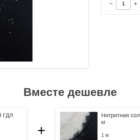
−
+
Вместе дешевле
й ГДЛ
Нитритная сол
кг
+
1 кг