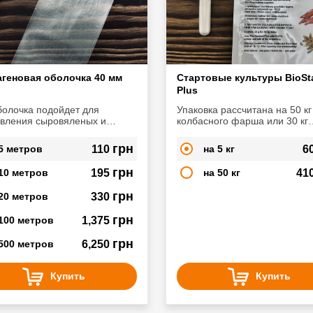
геновая оболочка 40 мм
Стартовые культуры BioSta
Plus
болочка подойдет для
Упаковка рассчитана на 50 кг
овления сыровяленых и
колбасного фарша или 30 кг
опченых колбас
цельных кусков мяса
грн
5 метров
110
на 5 кг
6
грн
10 метров
195
на 50 кг
41
грн
20 метров
330
грн
100 метров
1,375
грн
500 метров
6,250
Купить
Купить