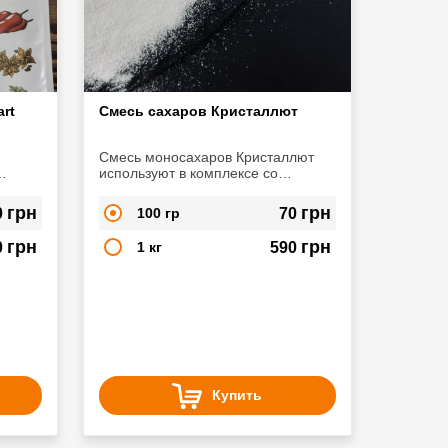
rt
Смесь сахаров Кристаллют
Смесь моносахаров Кристаллют
используют в комплексе со
стартовыми культурами
грн
грн
0
100 гр
70
грн
грн
0
1 кг
590
Купить