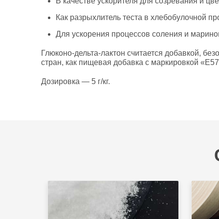
В качестве ускорителя для созревания и цв
Как разрыхлитель теста в хлебобулочной п
Для ускорения процессов соления и марин
Глюконо-дельта-лактон считается добавкой, бе
стран, как пищевая добавка с маркировкой «E5
Дозировка — 5 г/кг.