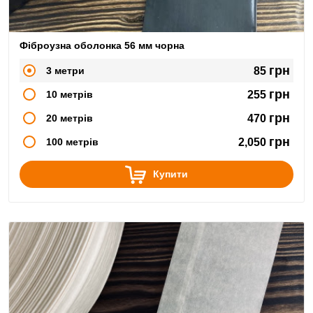
Фіброузна оболонка 56 мм чорна
грн
3 метри
85
грн
10 метрів
255
грн
20 метрів
470
грн
100 метрів
2,050
Купити