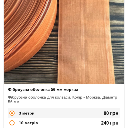
Фіброузна оболонка 56 мм морква
Фібруозна оболонка для колваси. Колір - Морква. Діаметр
56 мм
грн
3 метри
80
грн
10 метрів
240