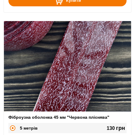
Купити
Фіброузна оболонка 45 мм "Червона пліснява"
грн
5 метрів
130