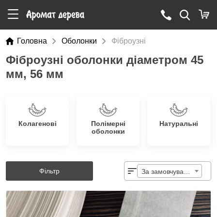
Головна
Оболонки
Фіброузні
Фіброузні оболонки діаметром 45
мм, 56 мм
Колагенові
Полімерні
Натуральні
оболонки
Фільтр
За замовчуванням