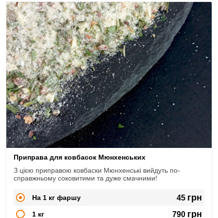
Приправа для ковбасок Мюнхенських
З цією приправою ковбаски Мюнхенські вийдуть по-
справжньому соковитими та дуже смачними!
грн
На 1 кг фаршу
45
грн
1 кг
790