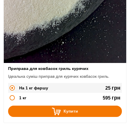
Приправа для ковбасок гриль курячих
Ідеальна суміш приправ для курячих ковбасок гриль.
грн
На 1 кг фаршу
25
грн
1 кг
595
Купити