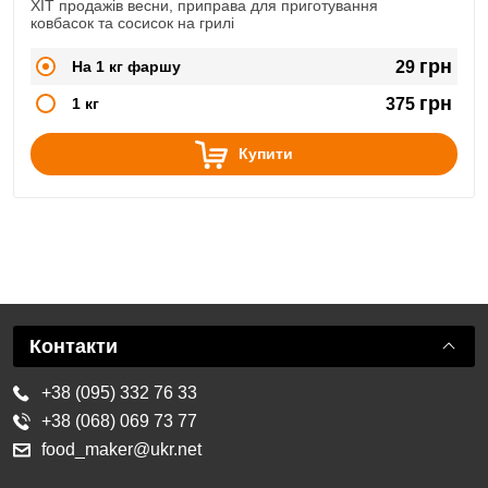
ХІТ продажів весни, приправа для приготування
ковбасок та сосисок на грилі
грн
На 1 кг фаршу
29
грн
1 кг
375
Купити
Контакти
+38 (095) 332 76 33
+38 (068) 069 73 77
food_maker@ukr.net