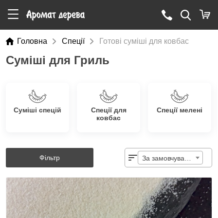
Головна
Cпеції
Готові суміші для ковбас
Суміші для Гриль
Суміші спецій
Спеції для
Спеції мелені
ковбас
Фільтр
За замовчуванням