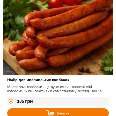
Набір для мисливських ковбасок
Мисливські ковбаски - це дуже смачні копчені міні-
ковбаски. Їх вживають як в самостійному вигляді, так і в
якості добавки до інших страв. Наприклад, дуже смачні
виходять супи, солянка і розсольник з їх додаванням.
грн
105
Купити