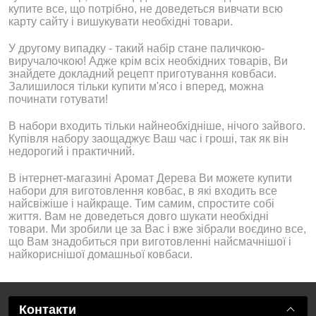
купите все, що потрібно, не доведеться вивчати всю
карту сайту і вишукувати необхідні товари.
У другому випадку - такий набір стане паличкою-
виручалочкою! Адже крім всіх необхідних товарів, Ви
знайдете докладний рецепт приготування ковбаси.
Залишилося тільки купити м'ясо і вперед, можна
починати готувати!
В набори входить тільки найнеобхідніше, нічого зайвого.
Купівля набору заощаджує Ваш час і гроші, так як він
недорогий і практичний.
В інтернет-магазині Аромат Дерева Ви можете купити
набори для виготовлення ковбас, в які входить все
найсвіжіше і найкраще. Тим самим, спростите собі
життя. Вам не доведеться довго шукати необхідні
товари. Ми зробили це за Вас і вже зібрали воєдино все,
що Вам знадобиться при виготовленні найсмачнішої і
найкориснішої домашньої ковбаси.
Контакти