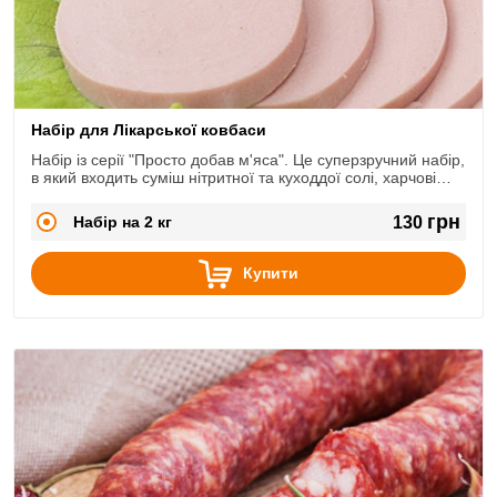
Набір для Лікарської ковбаси
Набір із серії "Просто добав м'яса". Це суперзручний набір,
в який входить суміш нітритної та куходдої солі, харчові
фосфати, натуральні екстракти спецій та невелика
кількість харчового барвника Понсо.
грн
Набір на 2 кг
130
Купити