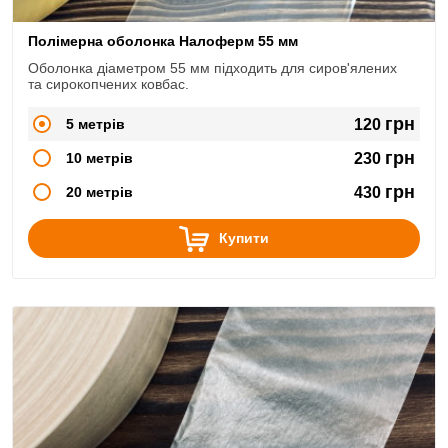
Полімерна оболонка Налоферм 55 мм
Оболонка діаметром 55 мм підходить для сиров'ялених
та сирокопчених ковбас.
грн
5 метрів
120
грн
10 метрів
230
грн
20 метрів
430
Купити