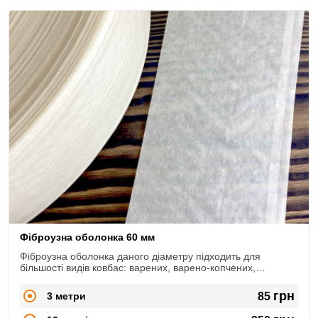
Фіброузна оболонка 60 мм
Фіброузна оболонка даного діаметру підходить для
більшості видів ковбас: варених, варено-копчених,
сирокопчених, сиров'ялених.
грн
3 метри
85