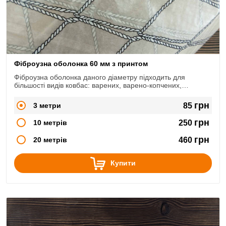
Фіброузна оболонка 60 мм з принтом
Фіброузна оболонка даного діаметру підходить для
більшості видів ковбас: варених, варено-копчених,
сирокопчених, сиров'ялених.
грн
3 метри
85
грн
10 метрів
250
грн
20 метрів
460
Купити