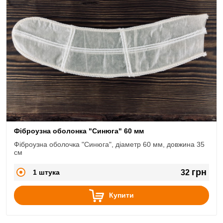
Фіброузна оболонка "Синюга" 60 мм
Фіброузна оболочка "Синюга", діаметр 60 мм, довжина 35
см
грн
1 штука
32
Купити