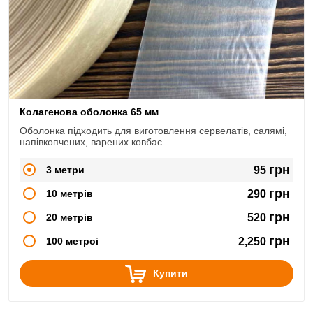
Колагенова оболонка 65 мм
Оболонка підходить для виготовлення сервелатів, салямі,
напівкопчених, варених ковбас.
грн
3 метри
95
грн
10 метрів
290
грн
20 метрів
520
грн
100 метроі
2,250
Купити