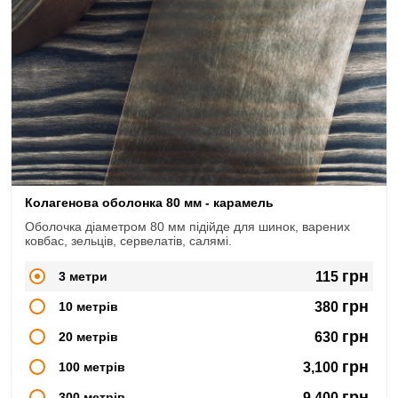
Колагенова оболонка 80 мм - карамель
Оболочка діаметром 80 мм підійде для шинок, варених
ковбас, зельців, сервелатів, салямі.
грн
3 метри
115
грн
10 метрів
380
грн
20 метрів
630
грн
100 метрів
3,100
грн
300 метрів
9,400