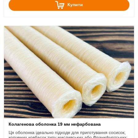
Купити
Колагенова оболонка 19 мм нефарбована
Ця оболонка ідеально підходе для приготування сосисок,
копчених ковбасок типу мисливських або Франкфуртських