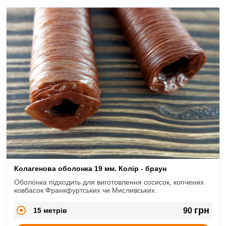
Колагенова оболонка 19 мм. Колір - браун
Оболонка підходить для виготовлення сосисок, копчених
ковбасок Франкфуртських чи Мисливських.
грн
15 метрів
90