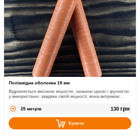
Поліамідна оболонка 19 мм
Відрізняється високою міцністю, низькою ціною і зручністю
у використанні. завдяки своїй міцності, вона витримає
будь-які типи перев'язок і не порветься що робить її
популярною в м'ясопереробній промисловості.
грн
25 метрів
130
Купити