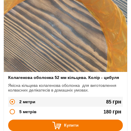
Колагенова оболонка 52 мм кільцева. Колір - цибуля
Якісна кільцева колагенова оболонка для виготовлення
колвасних делікатесів в домашніх умовах.
грн
2 метри
85
грн
5 метрів
180
Купити