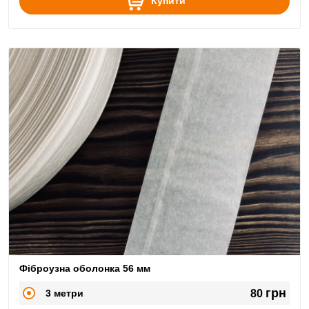
Купити
Фіброузна оболонка 56 мм
грн
3 метри
80