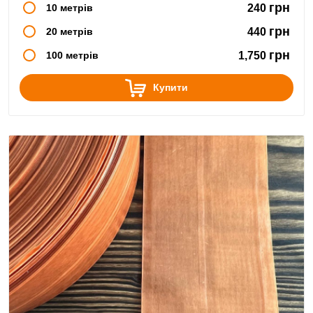
грн
10 метрів
240
грн
20 метрів
440
грн
100 метрів
1,750
Купити