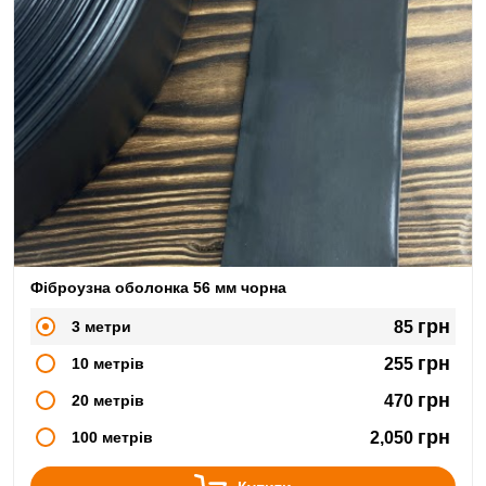
Фіброузна оболонка 56 мм чорна
грн
3 метри
85
грн
10 метрів
255
грн
20 метрів
470
грн
100 метрів
2,050