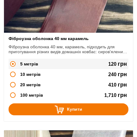
Фіброузна оболонка 40 мм карамель
Фіброузна оболонка 40 мм, карамель, підходить для
приготування різних видів домашніх ковбас: сиров'ялених,
сирокопчених, варено-копчених, варених.
грн
5 метрів
120
грн
10 метрів
240
грн
20 метрів
410
грн
100 метрів
1,710
Купити