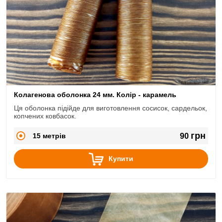
Колагенова оболонка 24 мм. Колір - карамель
Ця оболонка підійде для виготовлення сосисок, сардельок,
копчених ковбасок.
грн
15 метрів
90
Купити