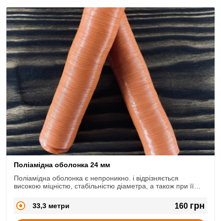
Поліамідна оболонка 24 мм
Поліамідна оболонка є непроникно. і відрізняється
високою міцністю, стабільністю діаметра, а також при її
використанні втрата ваги після термообробки та зберігання
мінімальні.
грн
33,3 метри
160