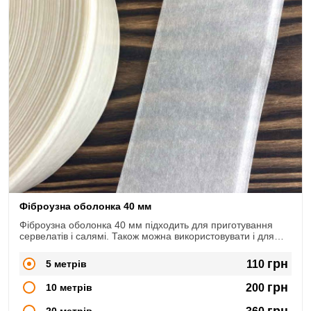
Фіброузна оболонка 40 мм
Фіброузна оболонка 40 мм підходить для приготування
сервелатів і салямі. Також можна використовувати і для
інших видів домашніх ковбас.
грн
5 метрів
110
грн
10 метрів
200
грн
20 метрів