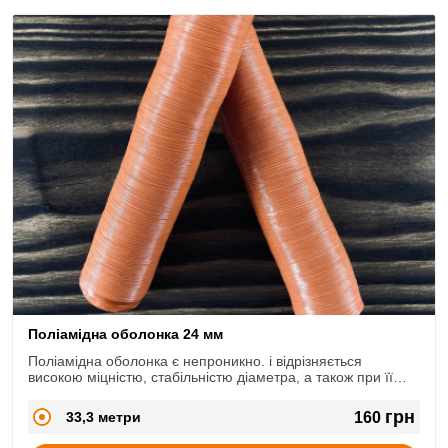
Поліамідна оболонка 24 мм
Поліамідна оболонка є непроникно. і відрізняється
високою міцністю, стабільністю діаметра, а також при її
використанні втрата ваги після термообробки та зберігання
мінімальні.
грн
33,3 метри
160