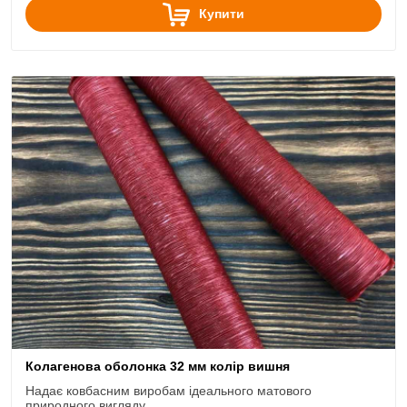
Купити
Колагенова оболонка 32 мм колір вишня
Надає ковбасним виробам ідеального матового
природного вигляду