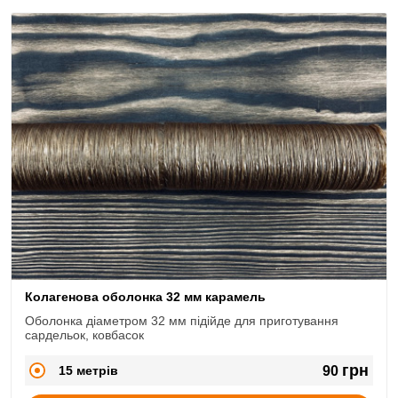
Колагенова оболонка 32 мм карамель
Оболонка діаметром 32 мм підійде для приготування
сардельок, ковбасок
грн
15 метрів
90