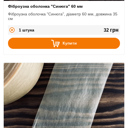
Фіброузна оболонка "Синюга" 60 мм
Фіброузна оболочка "Синюга", діаметр 60 мм, довжина 35
см
грн
1 штука
32
Купити