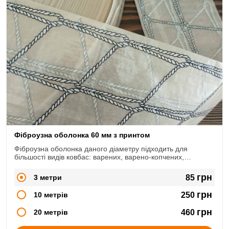
Фіброузна оболонка 60 мм з принтом
Фіброузна оболонка даного діаметру підходить для
більшості видів ковбас: варених, варено-копчених,
сирокопчених, сиров'ялених.
грн
3 метри
85
грн
10 метрів
250
грн
20 метрів
460