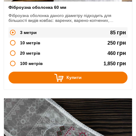
Фіброузна оболонка 60 мм
Фіброузна оболонка даного діаметру підходить для
більшості видів ковбас: варених, варено-копчених,
сирокопчених, сиров'ялених.
грн
3 метри
85
грн
10 метрів
250
грн
20 метрів
460
грн
100 метрів
1,850
Купити