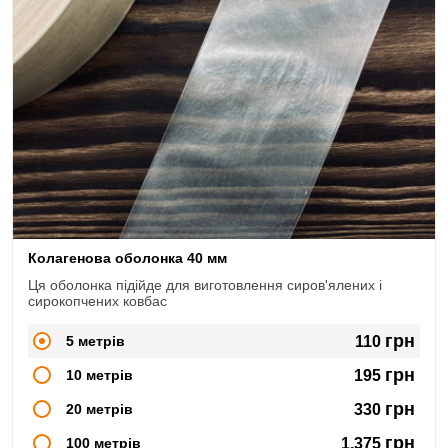
Колагенова оболонка 40 мм
Ця оболонка підійде для виготовлення сиров'ялених і
сирокопчених ковбас
грн
5 метрів
110
грн
10 метрів
195
грн
20 метрів
330
грн
100 метрів
1,375