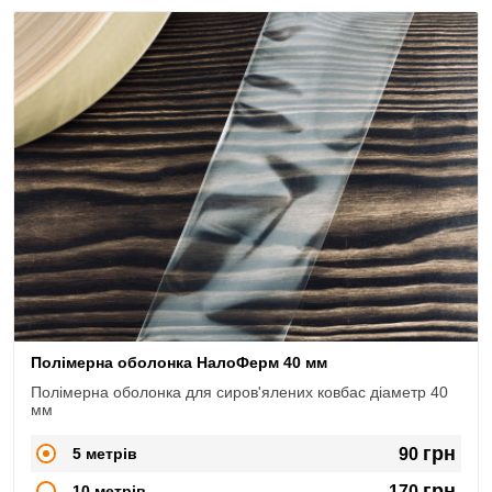
Полімерна оболонка НалоФерм 40 мм
Полімерна оболонка для сиров'ялених ковбас діаметр 40
мм
грн
5 метрів
90
грн
10 метрів
170