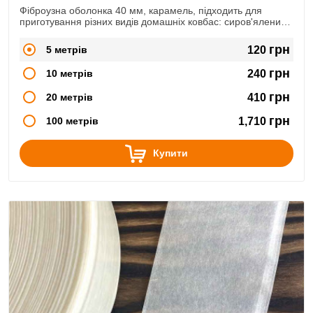
Фіброузна оболонка 40 мм, карамель, підходить для
приготування різних видів домашніх ковбас: сиров'ялених,
сирокопчених, варено-копчених, варених.
грн
5 метрів
120
грн
10 метрів
240
грн
20 метрів
410
грн
100 метрів
1,710
Купити