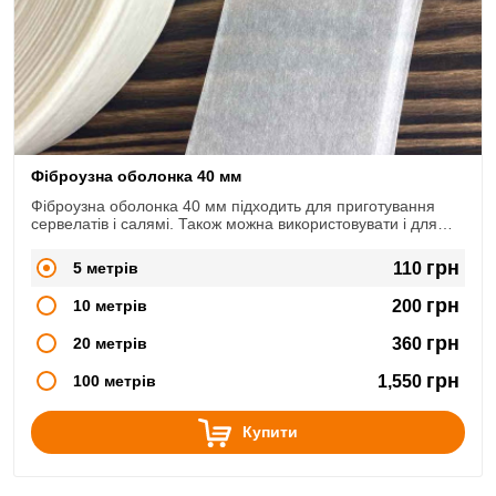
Фіброузна оболонка 40 мм
Фіброузна оболонка 40 мм підходить для приготування
сервелатів і салямі. Також можна використовувати і для
інших видів домашніх ковбас.
грн
5 метрів
110
грн
10 метрів
200
грн
20 метрів
360
грн
100 метрів
1,550
Купити