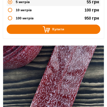
грн
5 метрів
55
грн
10 метрів
100
грн
100 метрів
950
Купити