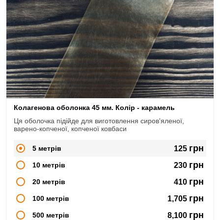
Колагенова оболонка 45 мм. Колір - карамель
Ця оболочка підійде для виготовлення сиров'яленої,
варено-копченої, копченої ковбаси
грн
5 метрів
125
грн
10 метрів
230
грн
20 метрів
410
грн
100 метрів
1,705
грн
500 метрів
8,100