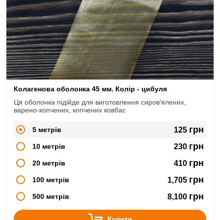
Колагенова оболонка 45 мм. Колір - цибуля
Ця оболонка підійде для виготовлення сиров'ялених,
варено-копчених, копчених ковбас
грн
5 метрів
125
грн
10 метрів
230
грн
20 метрів
410
грн
100 метрів
1,705
грн
500 метрів
8,100
Купити