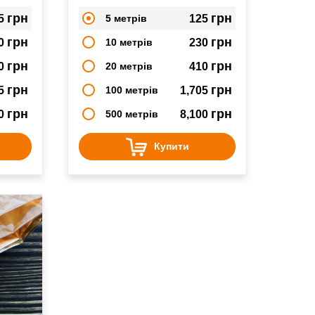
х
варено-копчених, копчених
ковбас
грн
грн
5
5 метрів
125
грн
грн
0
10 метрів
230
грн
грн
0
20 метрів
410
грн
грн
05
100 метрів
1,705
грн
грн
00
500 метрів
8,100
Купити