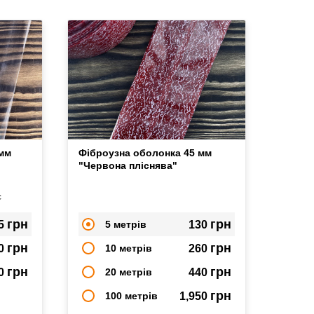
 мм
Фіброузна оболонка 45 мм
"Червона пліснява"
с
грн
грн
5
5 метрів
130
грн
грн
0
10 метрів
260
грн
грн
0
20 метрів
440
грн
100 метрів
1,950