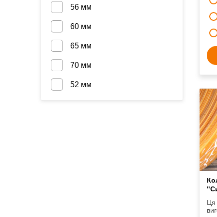
56 мм
60 мм
65 мм
70 мм
52 мм
Ко
"С
Ця 
виг