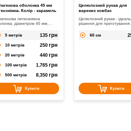
лагенова оболонка 45 мм
Целюлозний рукав для
гкознімна. Колір - карамель
варених ковбас
лагенова легкознімна
Целюлозний рукав - ідеал
олонка, діаметром 45 мм,
рішення для приготування
ір - карамель
варених ковбас та шинок.
грн
5 метрів
135
60 см
2
грн
10 метрів
250
грн
20 метрів
440
грн
100 метрів
1,765
грн
500 метрів
8,350
Купити
Купити