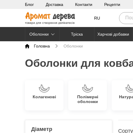
Блог
Доставка
Контакти
Рецепти
RU
Оболонки
Тріска
Харчові добавки
Головна
Оболонки
Оболонки для ковба
Колагенові
Полімерні
Натур
оболонки
Діаметр
Сорту