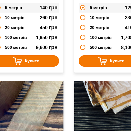
рено-копчених, копчених
варено-копчених, копчени
ковбас
ковбас
грн
5 метрів
140
5 метрів
12
грн
10 метрів
260
10 метрів
23
грн
20 метрів
450
20 метрів
41
грн
100 метрів
1,950
100 метрів
1,7
грн
500 метрів
9,600
500 метрів
8,1
Купити
Купити