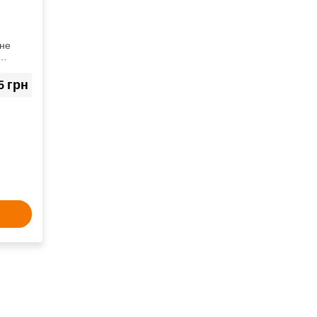
ьне
грн
5