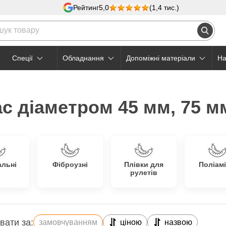
Рейтинг
5,0
(1,4 тис.)
Cпеції
Обладнання
Допоміжні матеріали
На
с діаметром 45 мм, 75 м
альні
Фіброузні
Плівки для
Поліамі
рулетів
вати за:
замовчуванням
ціною
назвою