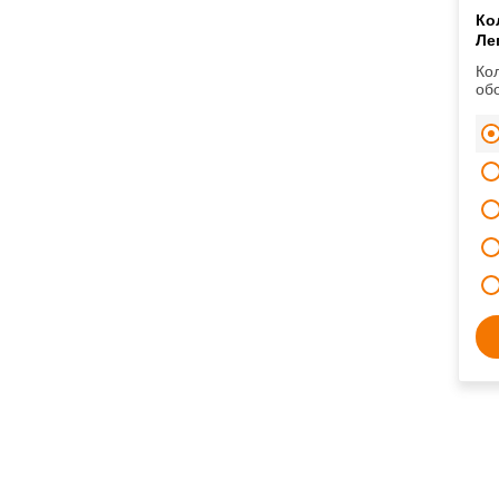
Ко
Ле
Ко
об
кол