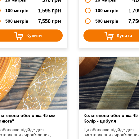
370
41
грн
100 метрів
1,595
100 метрів
1,7
грн
500 метрів
7,550
500 метрів
7,7
Купити
Купити
лагенова оболонка 45 мм
Колагенова оболонка 45
инюга"
Колір - цибуля
оболонка підійде для
Ця оболонка підійде для
отовлення сиров'ялених,
виготовлення сиров'ялених