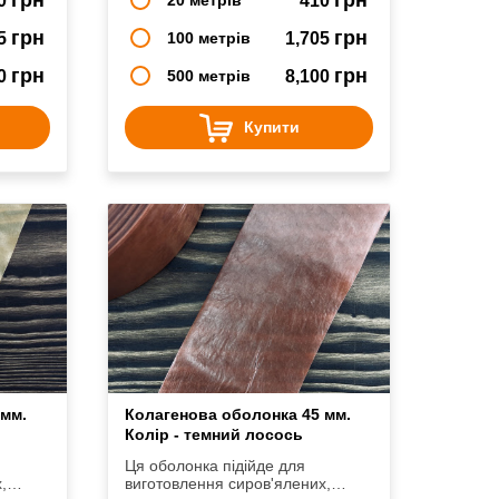
0
410
грн
грн
05
100 метрів
1,705
грн
грн
50
500 метрів
8,100
Купити
 мм.
Колагенова оболонка 45 мм.
Колір - темний лосось
Ця оболонка підійде для
,
виготовлення сиров'ялених,