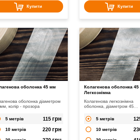
Купити
Купити
лагенова оболонка 45 мм
Колагенова оболонка 45
Легкознімна
лагенова оболонка діаметром
Колагенова легкознімна
45 мм, колір - прозора
оболонка, діаметром 45
мм, прозора
грн
5 метрів
115
5 метрів
12
грн
10 метрів
220
10 метрів
23
грн
20 метрів
20 метрів