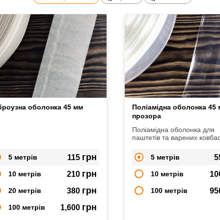
броузна оболонка 45 мм
Поліамідна оболонка 45
прозора
Поліамідна оболонка для
паштетів та варених ковба
грн
5 метрів
115
5 метрів
5
грн
10 метрів
210
10 метрів
10
грн
20 метрів
380
100 метрів
95
грн
100 метрів
1,600