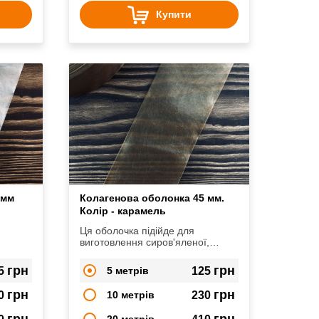
Купити
 мм
Колагенова оболонка 45 мм.
Колір - карамель
Ця оболочка підійде для
виготовлення сиров'яленої,
варено-копченої, копченої
ковбаси
грн
грн
5
5 метрів
125
грн
грн
0
10 метрів
230
грн
грн
20 метрів